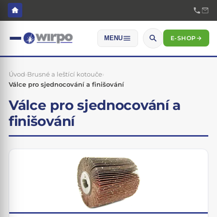
E-SHOP
→
MENU
Úvod
›
Brusné a leštící kotouče
›
Válce pro sjednocování a finišování
Válce pro sjednocování a
finišování