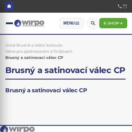
E-SHOP
→
MENU
Úvod
›
Brusné a leštící kotouče
›
Válce pro sjednocování a finišování
›
Brusný a satinovací válec CP
Brusný a satinovací válec CP
Brusný a satinovací válec CP