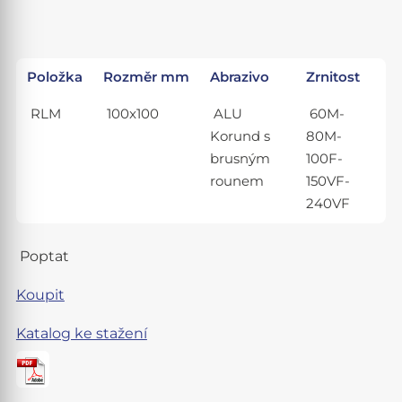
Položka
Rozměr mm
Abrazivo
Zrnitost
RLM
100x100
ALU
60M-
Korund s
80M-
brusným
100F-
rounem
150VF-
240VF
Poptat
Koupit
Katalog ke stažení