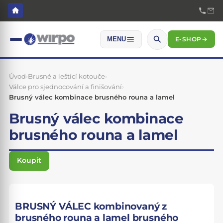
E-SHOP
→
MENU
Úvod
›
Brusné a leštící kotouče
›
Válce pro sjednocování a finišování
›
Brusný válec kombinace brusného rouna a lamel
Brusný válec kombinace
brusného rouna a lamel
Koupit
BRUSNÝ VÁLEC kombinovaný z
brusného rouna a lamel brusného