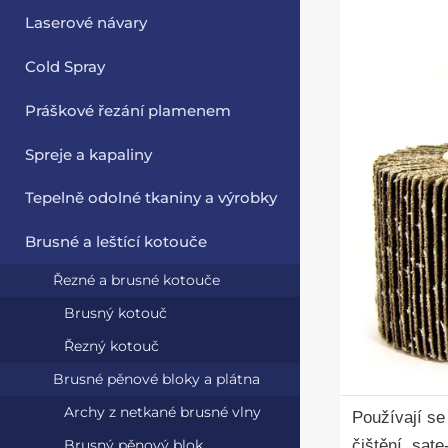
Laserové návary
Cold Spray
Práškové řezání plamenem
Spreje a kapaliny
Tepelně odolné tkaniny a výrobky
Brusné a leštící kotouče
Řezné a brusné kotouče
Brusný kotouč
Řezný kotouč
Brusné pěnové bloky a plátna
Archy z netkané brusné vlny
Používají se
čištění, sate
Brusný pěnový blok