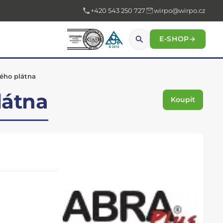
+420 543 250 727
wirpo@wirpo.cz
E-SHOP
→
ného plátna
látna
Koupit