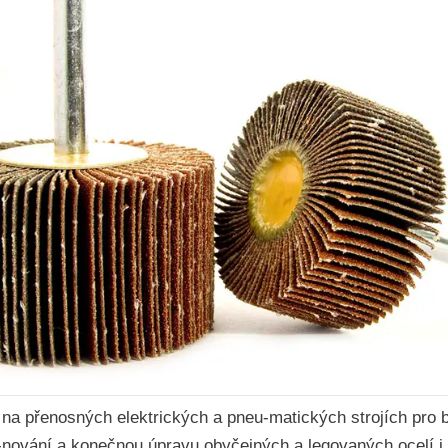
 na přenosných elektrických a pneu
-
matických strojích pro 
-
nování a konečnou úpravu obyčejných a legovaných
ocelí 