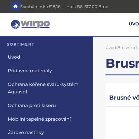
Škrobárenská 518/16 — Hala B8, 617 00 Brno
ÚV
SORTIMENT
Úvod
›
Brusné a l
Úvod
Brusn
Přídavné materiály
Ochrana kořene svaru-systém
Aquasol
Brusné vě
Ochrana proti laseru
Mobilní tepelné zpracování
Žárové nástřiky