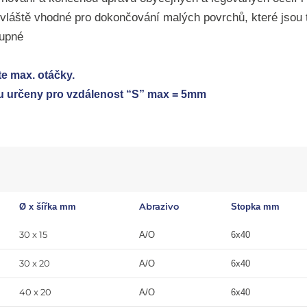
zvláště vhodné pro
dokončování malých povrchů, které jsou
tupné
e max. otáčky.
u určeny pro vzdálenost “S” max = 5mm
Abrazivo
Ø x
šířka mm
Stopka
mm
30 x 15
A/O
6x40
30 x 20
A/O
6x40
40 x 20
A/O
6x40