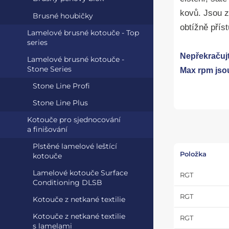
kovů. Jsou 
Brusné houbičky
obtížně přís
Lamelové brusné kotouče - Top
series
Nepřekračujt
Lamelové brusné kotouče -
Stone Series
Max rpm jso
Stone Line Profi
Stone Line Plus
Kotouče pro sjednocování
a finišování
Plstěné lamelové leštící
Položka
kotouče
Lamelové kotouče Surface
RGT
Conditioning DLSB
RGT
Kotouče z netkané textilie
Kotouče z netkané textilie
RGT
s lamelami