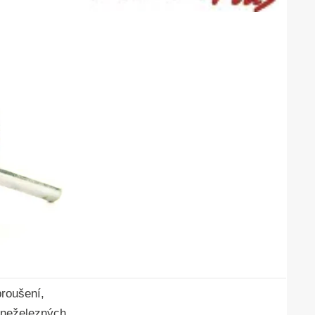
broušení,
i neželezných