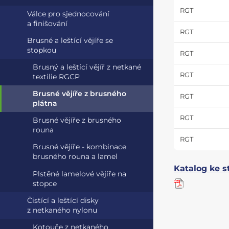
RGT
Válce pro sjednocování
a finišování
RGT
Brusné a leštící vějíře se
stopkou
RGT
Brusný a leštící vějíř z netkané
RGT
textilie RGCP
Brusné vějíře z brusného
RGT
plátna
RGT
Brusné vějíře z brusného
rouna
RGT
Brusné vějíře - kombinace
brusného rouna a lamel
Katalog ke s
Plstěné lamelové vějíře na
stopce
Čistící a leštící disky
z netkaného nylonu
Kotouče z netkaného