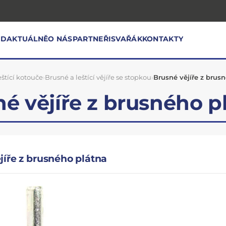
OD
AKTUÁLNĚ
O NÁS
PARTNEŘI
SVAŘÁK
KONTAKTY
eštící kotouče
›
Brusné a leštící vějíře se stopkou
›
Brusné vějíře z brus
é vějíře z brusného p
jíře z brusného plátna