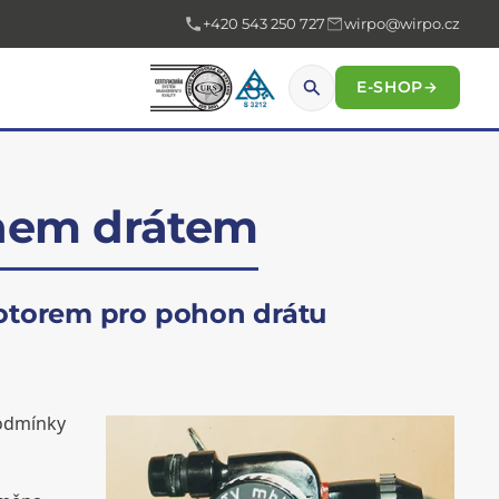
+420 543 250 727
wirpo@wirpo.cz
E-SHOP
→
enem drátem
otorem pro pohon drátu
podmínky