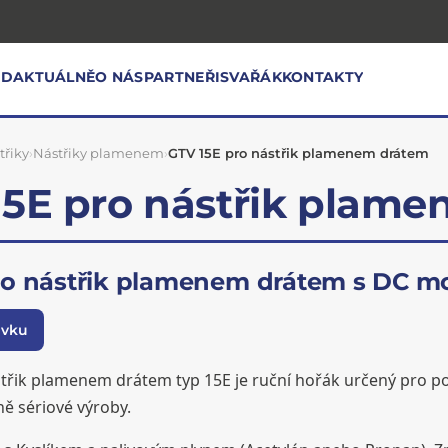
OD
AKTUÁLNĚ
O NÁS
PARTNEŘI
SVAŘÁK
KONTAKTY
třiky
›
Nástřiky plamenem
›
GTV 15E pro nástřik plamenem drátem
15E pro nástřik plam
ro nástřik plamenem drátem s DC m
ávku
třik plamenem drátem typ 15E je ruční hořák určený pro 
ě sériové výroby.