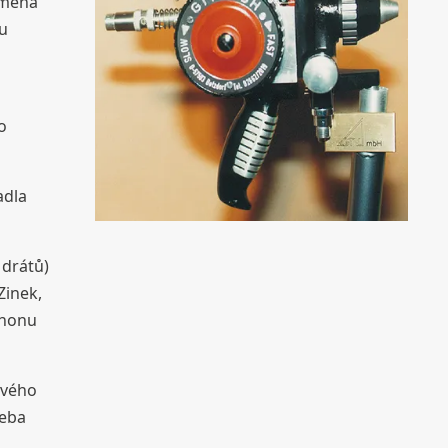
Změna
u
o
adla
 drátů)
Zinek,
ohonu
ového
řeba