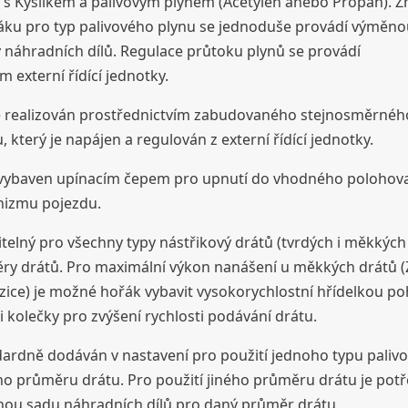
 s Kyslíkem a palivovým plynem (Acetylén anebo Propan). 
áku pro typ palivového plynu se jednoduše provádí výměno
y náhradních dílů. Regulace průtoku plynů se provádí
m externí řídící jednotky.
e realizován prostřednictvím zabudovaného stejnosměrnéh
 který je napájen a regulován z externí řídící jednotky.
 vybaven upínacím čepem pro upnutí do vhodného polohov
izmu pojezdu.
telný pro všechny typy nástřikový drátů (tvrdých i měkkých
ry drátů. Pro maximální výkon nanášení u měkkých drátů (
ice) je možné hořák vybavit vysokorychlostní hřídelkou p
 kolečky pro zvýšení rychlosti podávání drátu.
dardně dodáván v nastavení pro použití jednoho typu paliv
ho průměru drátu. Pro použití jiného průměru drátu je pot
šnou sadu náhradních dílů pro daný průměr drátu.