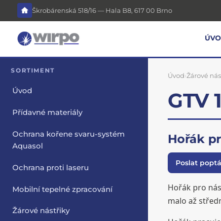
Škrobárenská 518/16 — Hala B8, 617 00 Brno
ÚV
SORTIMENT
Úvod
›
Žárové nás
Úvod
GTV 
Přídavné materiály
Ochrana kořene svaru-systém
Hořák p
Aquasol
Poslat popt
Ochrana proti laseru
Hořák pro nás
Mobilní tepelné zpracování
malo až středn
Žárové nástřiky