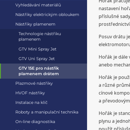
Hořák pracuje
Vyhledávání materiálů
nastavení hoř
Nástřiky elektrickým obloukem
příslušné sad
prostřednictví
Nástřiky plamenem
Technologie nástřiku
Posuv drátu j
plamenem
elektromotoru,
GTV Mini Spray Jet
Hořák je dále
GTV Uni Spray Jet
anebo mechan
GTV 15E pro nástřik
plamenem drátem
Hořák je použi
Plazmové nástřiky
a různé průmě
cínové kompoz
HVOF nástřiky
a převodovými
Instalace na klíč
Roboty a manipulační technika
Hořák je stan
plynu a jedno
On-line diagnostika
použít příslu