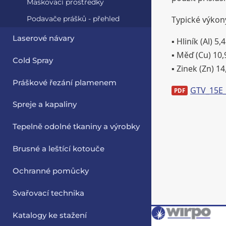
Maskovací prostředky
Typické výkon
Podavače prášků - přehled
Laserové návary
▪ Hliník (Al) 
▪ Měď (Cu) 10,
Cold Spray
▪ Zinek (Zn) 1
Práškové řezání plamenem
GTV_15E_
Spreje a kapaliny
Tepelně odolné tkaniny a výrobky
Brusné a leštící kotouče
Ochranné pomůcky
Svařovací technika
Katalogy ke stažení