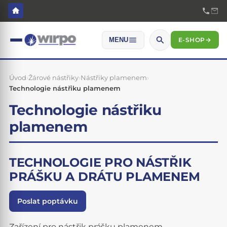
E-SHOP
→
MENU
Úvod
›
Žárové nástřiky
›
Nástřiky plamenem
›
Technologie nástřiku plamenem
Technologie nástřiku
plamenem
TECHNOLOGIE PRO NÁSTŘIK
PRÁŠKU A DRÁTU PLAMENEM
Poslat poptávku
Zařízení pro nástřik prášku plamenem