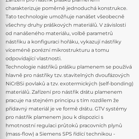
charakterizuje poměrně jednoduchá konstrukce.
Tato technologie umožňuje nanášet všeobecně
všechny druhy práškových materiálů. V závislosti
od nanášeného materiálu, volbě parametrů
nástřiku a konfiguraci hořáku, vykazují nástřiky
víceméně porézní mikrostrukturu a tomu
odpovídající vlastnosti.
Technologie nástřiků prášku plamenem se používá
hlavně pro nástřiky tzv. stavitelných dvoufázových
NiCrBSi povlaků a tzv. exotermických (self-bonding)
materiálů. Zařízení pro nástřik drátu plamenem
pracuje na stejném principu s tím rozdílem že
přídavný materiál je ve formě drátu. GTV systémy
pro nástřik plamenem jsou k dispozici s
hmotnostní regulaci průtoků pracovních plynů
(mass-flow) a Siemens SPS řídící technikou -