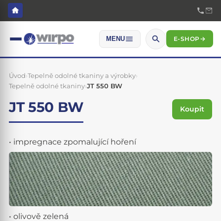
E-SHOP
→
MENU
Úvod
›
Tepelně odolné tkaniny a výrobky
›
Tepelně odolné tkaniny
›
JT 550 BW
JT 550 BW
Koupit
• impregnace zpomalující hoření
• olivově zelená