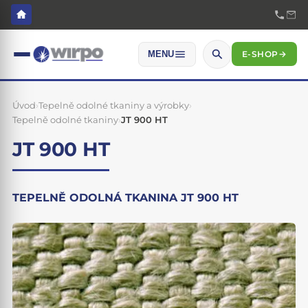
E-SHOP
→
MENU
Úvod
›
Tepelně odolné tkaniny a výrobky
›
Tepelně odolné tkaniny
›
JT 900 HT
JT 900 HT
TEPELNĚ ODOLNÁ TKANINA JT 900 HT