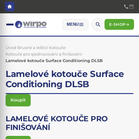
E-SHOP
→
MENU
Úvod
›
Brusné a leštící kotouče
›
Kotouče pro sjednocování a finišování
›
Lamelové kotouče Surface Conditioning DLSB
Lamelové kotouče Surface
Conditioning DLSB
Koupit
LAMELOVÉ KOTOUČE PRO
FINIŠOVÁNÍ