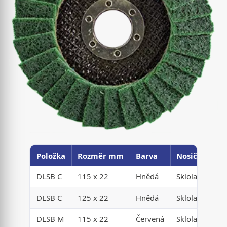
Položka
Rozměr mm
Barva
Nosič
DLSB C
115 x 22
Hnědá
Sklolaminát
DLSB C
125 x 22
Hnědá
Sklolaminát
DLSB M
115 x 22
Červená
Sklolaminát