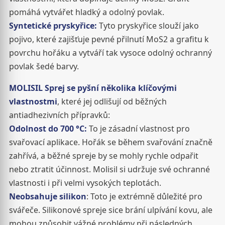
pomáhá vytvářet hladký a odolný povlak.
Syntetické pryskyřice:
Tyto pryskyřice slouží jako
pojivo, které zajišťuje pevné přilnutí MoS2 a grafitu k
povrchu hořáku a vytváří tak vysoce odolný ochranný
povlak šedé barvy.
MOLISIL Sprej se pyšní několika klíčovými
vlastnostmi
, které jej odlišují od běžných
antiadhezivních přípravků:
Odolnost do 700 °C:
To je zásadní vlastnost pro
svařovací aplikace. Hořák se během svařování značně
zahřívá, a běžné spreje by se mohly rychle odpařit
nebo ztratit účinnost. Molisil si udržuje své ochranné
vlastnosti i při velmi vysokých teplotách.
Neobsahuje silikon
: Toto je extrémně důležité pro
svářeče. Silikonové spreje sice brání ulpívání kovu, ale
mohou způsobit vážné problémy při následných