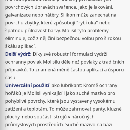
povrchových úpravách svařence, jako je lakování,
galvanizace nebo nátěry. Silikon může zanechat na
povrchu zbytky, které způsobují "rybí oka" nebo
špatnou přilnavost barvy. Molisil tyto problémy
eliminuje, což z něj činí bezpečnou volbu pro širokou
škálu aplikací.
Delší výdrž:
Díky své robustní formulaci vydrží
ochranný povlak Molisilu déle než povlaky z tradičních
přípravků. To znamená méně častou aplikaci a úsporu
času.
Univerzální použití
jako lubrikant: Kromě ochrany
hořáků je Molisil vynikající i jako suché mazivo pro
pohyblivé povrchy, které jsou vystaveny vysokému
zatížení a teplotám. To může zahrnovat panty, kluzné
plochy, nebo součásti strojů v náročných
průmyslových prostředích. Suché mazivo na bázi