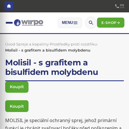
E-SHOP
→
MENU
Úvod
›
Spreje a kapaliny
›
Prostředky proti rozstřiku
›
Molisil - s grafitem a bisulfidem molybdenu
Molisil - s grafitem a
bisulfidem molybdenu
Koupit
Koupit
MOLISIL je speciální ochranný sprej, jehož primární
funkcí je chránit svařovací hořáky před poškozením a