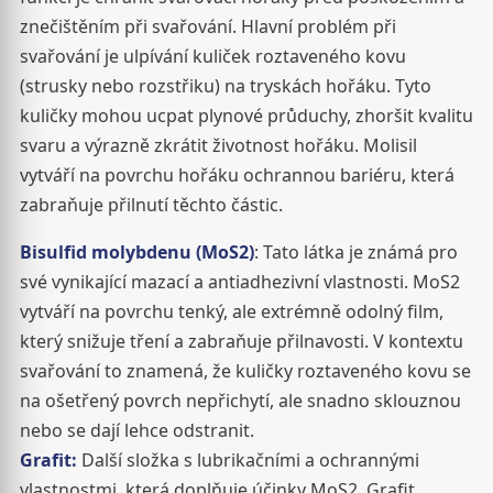
znečištěním při svařování. Hlavní problém při
svařování je ulpívání kuliček roztaveného kovu
(strusky nebo rozstřiku) na tryskách hořáku. Tyto
kuličky mohou ucpat plynové průduchy, zhoršit kvalitu
svaru a výrazně zkrátit životnost hořáku. Molisil
vytváří na povrchu hořáku ochrannou bariéru, která
zabraňuje přilnutí těchto částic.
Bisulfid molybdenu (MoS2)
: Tato látka je známá pro
své vynikající mazací a antiadhezivní vlastnosti. MoS2
vytváří na povrchu tenký, ale extrémně odolný film,
který snižuje tření a zabraňuje přilnavosti. V kontextu
svařování to znamená, že kuličky roztaveného kovu se
na ošetřený povrch nepřichytí, ale snadno sklouznou
nebo se dají lehce odstranit.
Grafit:
Další složka s lubrikačními a ochrannými
vlastnostmi, která doplňuje účinky MoS2. Grafit