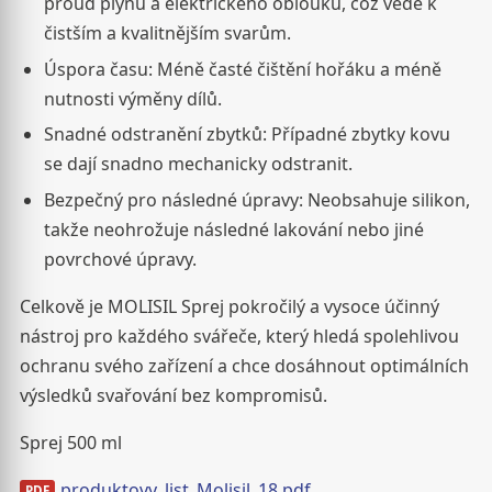
proud plynu a elektrického oblouku, což vede k
čistším a kvalitnějším svarům.
Úspora času: Méně časté čištění hořáku a méně
nutnosti výměny dílů.
Snadné odstranění zbytků: Případné zbytky kovu
se dají snadno mechanicky odstranit.
Bezpečný pro následné úpravy: Neobsahuje silikon,
takže neohrožuje následné lakování nebo jiné
povrchové úpravy.
Celkově je MOLISIL Sprej pokročilý a vysoce účinný
nástroj pro každého svářeče, který hledá spolehlivou
ochranu svého zařízení a chce dosáhnout optimálních
výsledků svařování bez kompromisů.
Sprej 500 ml
produktovy_list_Molisil_18.pdf