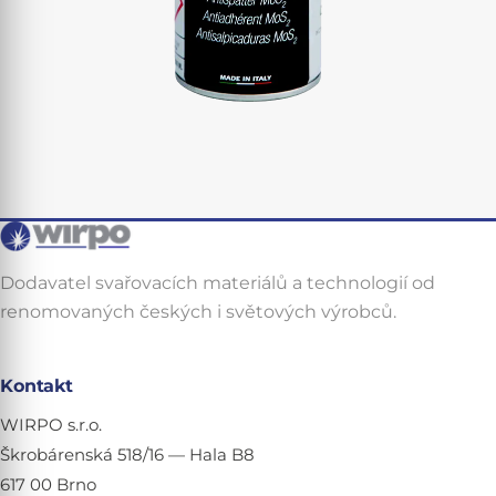
Dodavatel svařovacích materiálů a technologií od
renomovaných českých i světových výrobců.
Kontakt
WIRPO s.r.o.
Škrobárenská 518/16 — Hala B8
617 00 Brno