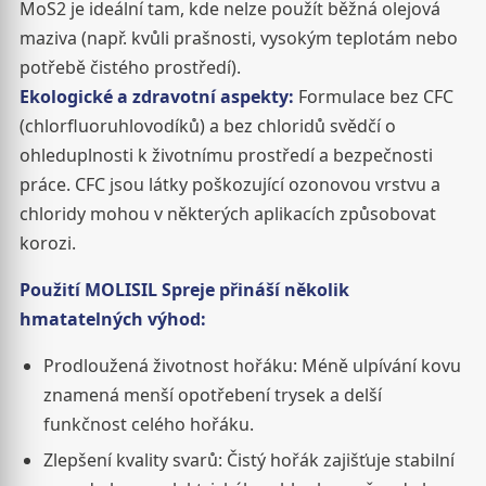
MoS2 je ideální tam, kde nelze použít běžná olejová
maziva (např. kvůli prašnosti, vysokým teplotám nebo
potřebě čistého prostředí).
Ekologické a zdravotní aspekty:
Formulace bez CFC
(chlorfluoruhlovodíků) a bez chloridů svědčí o
ohleduplnosti k životnímu prostředí a bezpečnosti
práce. CFC jsou látky poškozující ozonovou vrstvu a
chloridy mohou v některých aplikacích způsobovat
korozi.
Použití MOLISIL Spreje přináší několik
hmatatelných výhod:
Prodloužená životnost hořáku: Méně ulpívání kovu
znamená menší opotřebení trysek a delší
funkčnost celého hořáku.
Zlepšení kvality svarů: Čistý hořák zajišťuje stabilní