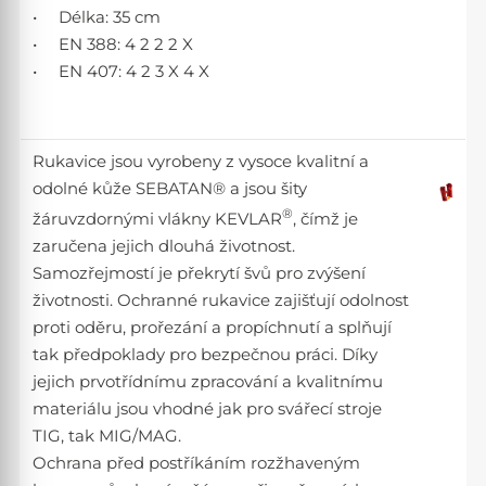
• Délka: 35 cm
• EN 388: 4 2 2 2 X
• EN 407: 4 2 3 X 4 X
Rukavice jsou vyrobeny z vysoce kvalitní a
odolné kůže SEBATAN® a jsou šity
®
žáruvzdornými vlákny KEVLAR
, čímž je
zaručena jejich dlouhá životnost.
Samozřejmostí je překrytí švů pro zvýšení
životnosti. Ochranné rukavice zajišťují odolnost
proti oděru, prořezání a propíchnutí a splňují
tak předpoklady pro bezpečnou práci. Díky
jejich prvotřídnímu zpracování a kvalitnímu
materiálu jsou vhodné jak pro svářecí stroje
TIG, tak MIG/MAG.
Ochrana před postříkáním rozžhaveným