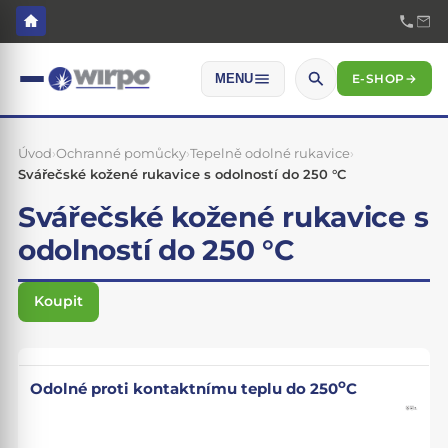
E-SHOP
→
MENU
Úvod
›
Ochranné pomůcky
›
Tepelně odolné rukavice
›
Svářečské kožené rukavice s odolností do 250 °C
Svářečské kožené rukavice s
odolností do 250 °C
Koupit
o
Odolné proti kontaktnímu teplu do 250
C