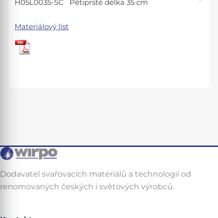
H05L0035-SC Pětiprsté délka 35 cm
Materiálový list
Dodavatel svařovacích materiálů a technologií od
renomovaných českých i světových výrobců.