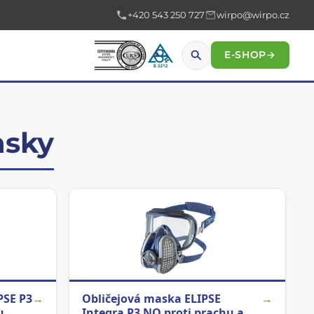
+420 543 250 727
wirpo@wirpo.cz
E-SHOP
→
asky
PSE P3
→
Obličejová maska ELIPSE
→
u
Integra P3 NO proti prachu a