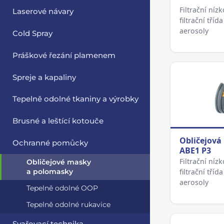
Filtrační níz
Laserové návary
filtrační tří
aerosoly
Cold Spray
Práškové řezání plamenem
Spreje a kapaliny
Tepelně odolné tkaniny a výrobky
Brusné a leštící kotouče
Obličejová
Ochranné pomůcky
ABE1 P3
Filtrační níz
Obličejové masky
a polomasky
filtrační tří
aerosoly
Tepelně odolné OOP
Tepelně odolné rukavice