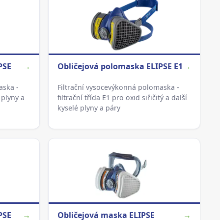
PSE
→
Obličejová polomaska ELIPSE E1
→
aska -
Filtrační vysocevýkonná polomaska -
 plyny a
filtrační třída E1 pro oxid siřičitý a další
kyselé plyny a páry
PSE
→
Obličejová maska ELIPSE
→