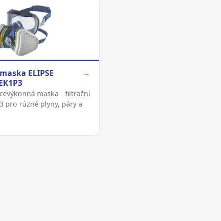
 maska ELIPSE
→
EK1P3
ocevýkonná maska - filtrační
3 pro různé plyny, páry a