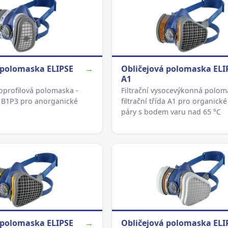
 polomaska ELIPSE
→
Obličejová polomaska ELI
A1
koprofilová polomaska -
Filtrační vysocevýkonná polom
da B1P3 pro anorganické
filtrační třída A1 pro organické
páry s bodem varu nad 65 °C
 polomaska ELIPSE
→
Obličejová polomaska ELI