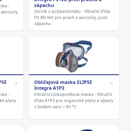
zápachu
ska -
Zorník z polykarbonátu - filtrační třída
, aerosoly
P3 RD NO pro prach a aerosoly, proti
zápachu
PSE
→
Obličejová maska ELIPSE
→
Integra A1P3
ska -
Filtrační nízkoprofilová maska - filtrační
cké plyny
třída A1P3 pro organické plyny a výpary
s bodem varu > 65 °C