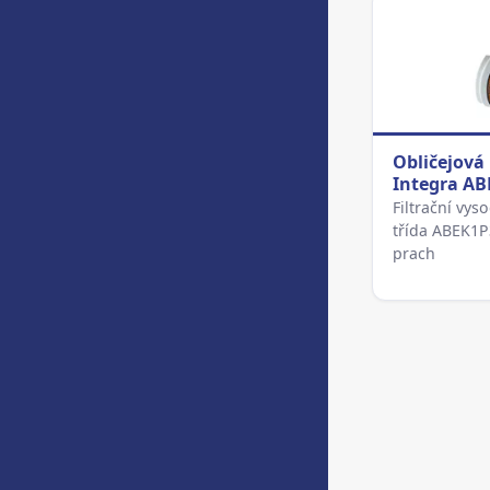
Obličejová
Integra AB
Filtrační vys
třída ABEK1P
prach