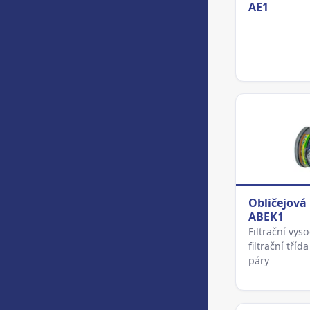
AE1
Obličejová
ABEK1
Filtrační vy
filtrační tří
páry