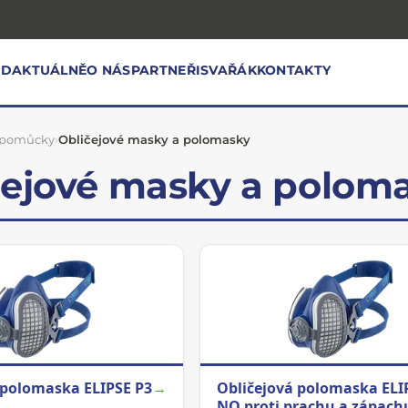
OD
AKTUÁLNĚ
O NÁS
PARTNEŘI
SVAŘÁK
KONTAKTY
 pomůcky
›
Obličejové masky a polomasky
čejové masky a polom
 polomaska ELIPSE P3
→
Obličejová polomaska ELI
NO proti prachu a zápach