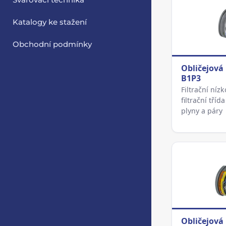
Svařovací technika
Katalogy ke stažení
Obchodní podmínky
Obličejová
B1P3
Filtrační níz
filtrační tří
plyny a páry
Obličejová