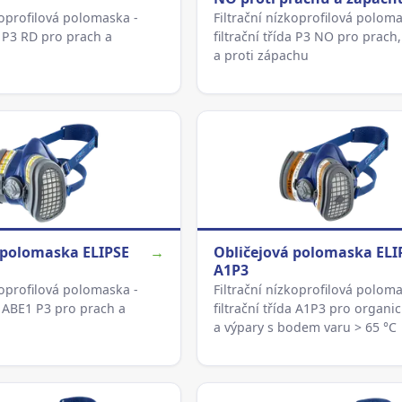
koprofilová polomaska -
Filtrační nízkoprofilová poloma
da P3 RD pro prach a
filtrační třída P3 NO pro prach
a proti zápachu
 polomaska ELIPSE
→
Obličejová polomaska ELI
A1P3
koprofilová polomaska -
Filtrační nízkoprofilová poloma
da ABE1 P3 pro prach a
filtrační třída A1P3 pro organi
a výpary s bodem varu > 65 °C