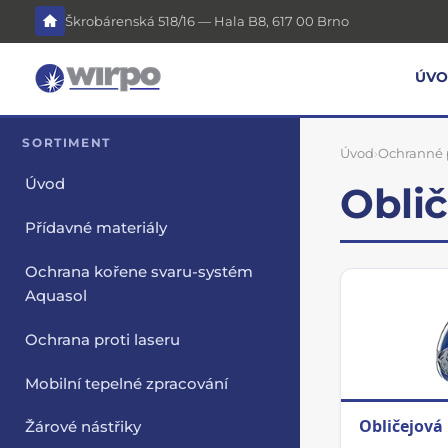
Škrobárenská 518/16 — Hala B8, 617 00 Brno
ÚV
SORTIMENT
Úvod
›
Ochranné
Úvod
Obli
Přídavné materiály
Ochrana kořene svaru-systém
Aquasol
Ochrana proti laseru
Mobilní tepelné zpracování
Obličejová
Žárové nástřiky