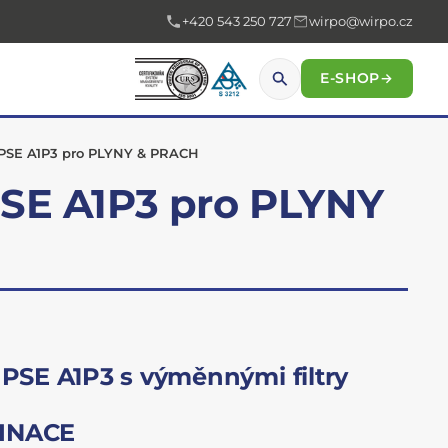
+420 543 250 727
wirpo@wirpo.cz
E-SHOP
→
IPSE A1P3 pro PLYNY & PRACH
PSE A1P3 pro PLYNY
IPSE A1P3 s výměnnými filtry
BINACE