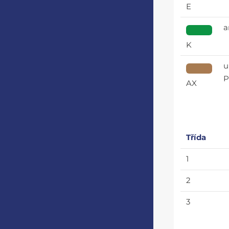
E
a
K
u
P
AX
Třída
1
2
3