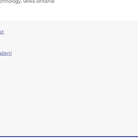
echnology, Velká Británie
st
ažení