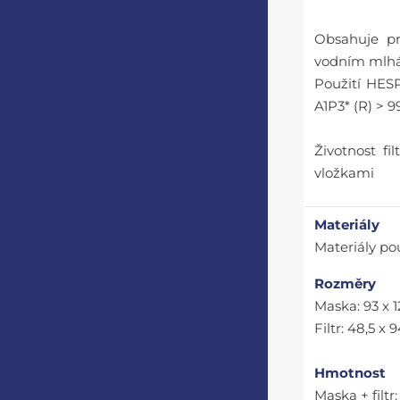
Obsahuje pr
vodním mlh
Použití HESP
A1P3* (R) > 9
Životnost fi
vložkami
Materiály
Materiály po
Rozměry
Maska: 93 x 
Filtr: 48,5 x
Hmotnost
Maska + filtr: