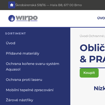
Škrobárenská 518/16 — Hala B8, 617 00 Brno
ÚV
SORTIMENT
Úvod
›
Ochranné
Úvod
Obli
Přídavné materiály
& PR
Ochrana kořene svaru-systém
Aquasol
Koupit
Ochrana proti laseru
Níz
Mobilní tepelné zpracování
Žárové nástřiky