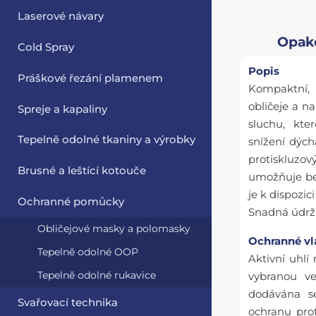
Laserové návary
Opako
Cold Spray
Popis
Práškové řezání plamenem
Kompaktní, 
obličeje a n
Spreje a kapaliny
sluchu, kte
Tepelně odolné tkaniny a výrobky
snížení dýc
protiskluzov
Brusné a leštící kotouče
umožňuje be
je k dispozici
Ochranné pomůcky
Snadná údrž
Obličejové masky a polomasky
Ochranné vl
Tepelně odolné OOP
Aktivní uhl
Tepelně odolné rukavice
vybranou ve
dodávána se
Svařovací technika
ochranu prot