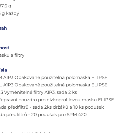
97,6 g
3 g každý
sah
nost
sku a filtry
ísla
/M A1P3 Opakovaně použitelná polomaska ELIPSE
/L A1P3 Opakovaně použitelná polomaska ELIPSE
3 Vyměnitelné filtry A1P3, sada 2 ks
řepravní pouzdro pro nízkoprofilovou masku ELIPSE
da předfiltrů - sada 2ks držáků a 10 ks podušek
da předfiltrů - 20 podušek pro SPM 420