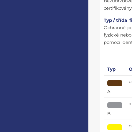
Bezúdržbové 
certifikován
Typ / třída f
Ochranné pol
fyzické nebo 
pomocí ident
Typ
O
o
A
a
B
o