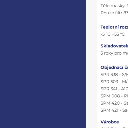
Tělo masky: 
Pouze filtr 8
Teplotní roz
-5 °C +55 °C
Skladovatel
3 roky pro ma
Objednací č
SPR 338 - S
SPR 503 - M
SPR 341 - A1P
SPM 008 - P
SPM 420 - Sa
SPM 421 - Sa
Výrobce