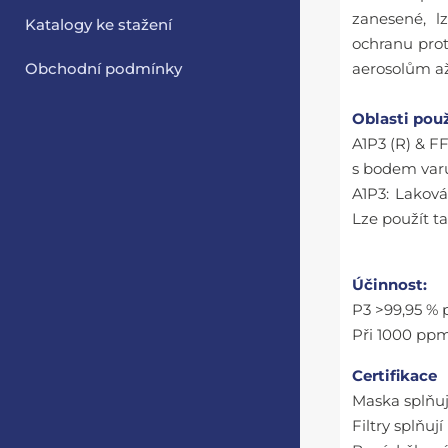
zanesené, lz
Katalogy ke stažení
ochranu prot
Obchodní podmínky
aerosolům a
Oblasti použ
A1P3 (R) & F
s bodem varu
A1P3: Laková
Lze použít ta
Účinnost:
P3 >99,95 % p
Při 1000 ppm
Certifikace
Maska splňu
Filtry splňu