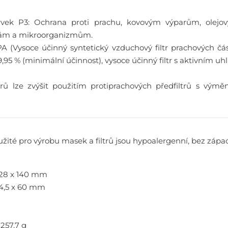
vek P3: Ochrana proti prachu, kovovým výparům, olejo
ám a mikroorganizmům.
A (Vysoce účinný syntetický vzduchový filtr prachových čás
9,95 % (minimální účinnost), vysoce účinný filtr s aktivním uh
ltrů lze zvýšit použitím protiprachových předfiltrů s vým
užité pro výrobu masek a filtrů jsou hypoalergenní, bez zápac
128 x 140 mm
 94,5 x 60 mm
 257,7 g