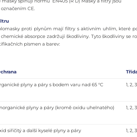
masky splňují normu EN405 (R D) Masky a filtry jsou
y označením CE.
iltru
omasky proti plynům mají filtry s aktivním uhlím, které 
chemické absorpce zadržují škodliviny. Tyto škodliviny se roz
ifikačních písmen a barev:
chrana
Tříd
rganické plyny a páry s bodem varu nad 65 °C
1, 2, 
norganické plyny a páry (kromě oxidu uhelnatého)
1, 2, 
xid siřičitý a další kyselé plyny a páry
1, 2, 