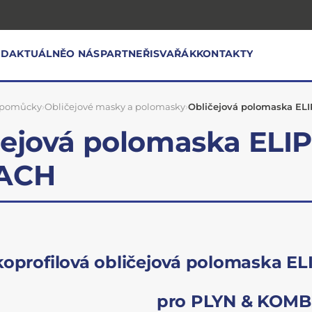
OD
AKTUÁLNĚ
O NÁS
PARTNEŘI
SVAŘÁK
KONTAKTY
 pomůcky
›
Obličejové masky a polomasky
›
Obličejová polomaska EL
čejová polomaska ELI
ACH
koprofilová obličejová polomaska EL
pro PLYN & KOM