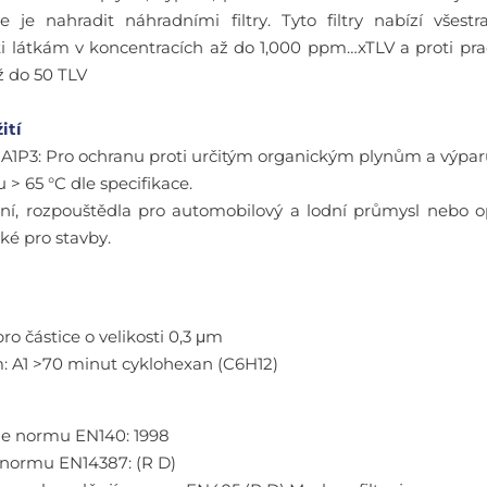
e je nahradit náhradními filtry. Tyto filtry nabízí všest
i látkám v koncentracích až do 1,000 ppm…xTLV a proti pr
ž do 50 TLV
ití
FA1P3: Pro ochranu proti určitým organickým plynům a výp
 > 65 °C dle specifikace.
ní, rozpouštědla pro automobilový a lodní průmysl nebo o
ké pro stavby.
ro částice o velikosti 0,3 μm
: A1 >70 minut cyklohexan (C6H12)
je normu EN140: 1998
jí normu EN14387: (R D)