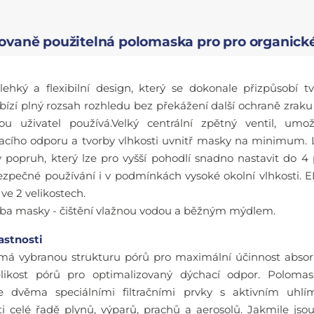
vaně použitelná polomaska pro pro organické 
lehký a flexibilní design, který se dokonale přizpůsobí 
abízí plný rozsah rozhledu bez překážení další ochraně zrak
rou uživatel používá.Velký centrální zpětný ventil, umož
hacího odporu a tvorby vlhkosti uvnitř masky na minimum.
ý popruh, který lze pro vyšší pohodlí snadno nastavit do 4
zpečné používání i v podmínkách vysoké okolní vlhkosti. 
 ve 2 velikostech.
ba masky - čištění vlažnou vodou a běžným mýdlem.
astnosti
í má vybranou strukturu pórů pro maximální účinnost abso
likost pórů pro optimalizovaný dýchací odpor. Polomas
 dvěma speciálními filtračními prvky s aktivním uhlí
i celé řadě plynů, výparů, prachů a aerosolů. Jakmile jsou 