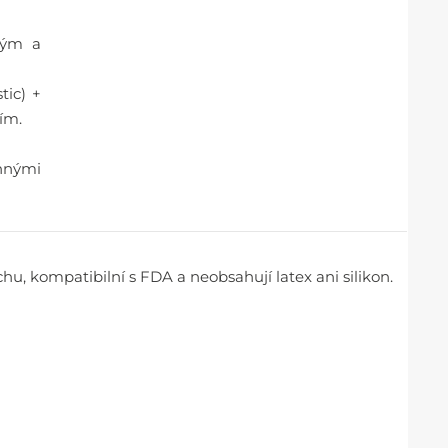
vým a
tic) +
lím.
ěnnými
hu, kompatibilní s FDA a neobsahují latex ani silikon.