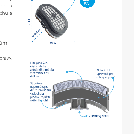
rannou
achu a
arům
pravy.