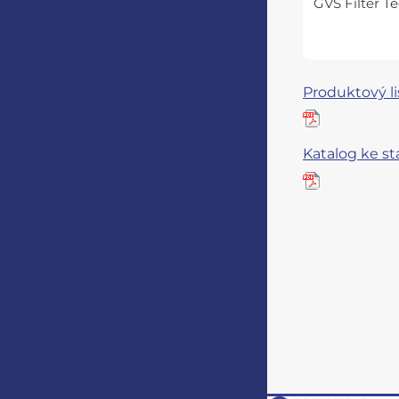
GVS Filter T
Produktový li
Katalog ke st