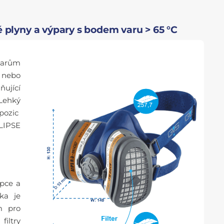
plyny a výpary s bodem varu > 65 °C
tvarům
u nebo
ňující
 Lehký
 pozic
ELIPSE
rpce a
ka je
m pro
filtry