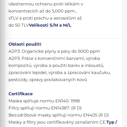
všestrannou ochranu proti látkám v
koncentracích až do 5,000 ppm…
xTLV a proti prachu a aerosolům až
do 50 TLV
Velikosti S/M a M/L
Oblasti použití
A2P3: Organické plyny a páry do 5000 ppm
A2P3: Práce s konvenčními barvami, výroba
kompozitů, výroba a použití barev a inkoustů,
zpracování lepidel, výroba a zpracování kaučuku,
pesticidy, opravy povlakovaných kovů
Certifikace
Maska splňuje normu EN140: 1998
Filtry splňují normu EN14387: (R D)
Bezúdržbové masky splňují normu EN405 (R D)
Masky a filtry jsou certifikovány označením CE.
Typ /