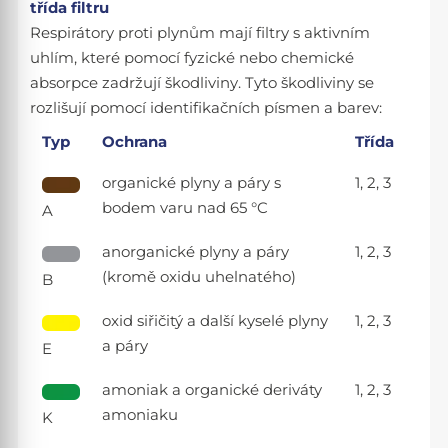
třída filtru
Respirátory proti plynům mají filtry s aktivním
uhlím, které pomocí fyzické nebo chemické
absorpce zadržují škodliviny. Tyto škodliviny se
rozlišují pomocí identifikačních písmen a barev:
Typ
Ochrana
Třída
organické plyny a páry s
1, 2, 3
bodem varu nad 65 °C
A
anorganické plyny a páry
1, 2, 3
(kromě oxidu uhelnatého)
B
oxid siřičitý a další kyselé plyny
1, 2, 3
a páry
E
amoniak a organické deriváty
1, 2, 3
amoniaku
K