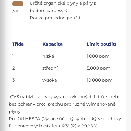
určité organické plyny a páry s
bodem varu 65 °C.
AX
Pouze pro jedno použití
Třída
Kapacita
Limit použití
1
nízká
1,000 ppm
2
střední
5,000 ppm
3
vysoká
10,000 ppm
GVS nabízí dva typy vysoce výkonných filtrů: s nebo
bez ochrany proti prachu pro různé vyjmenované
plyny.
Použití HESPA (Vysoce účinný syntetický vzduchový
filtr prachových částic) + P3* (R) > 99,95 %