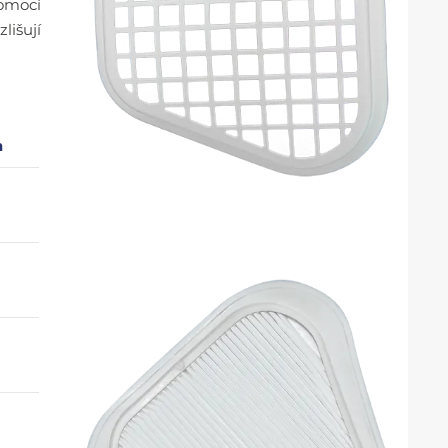
pomocí
lišují
a
3
3
3
3