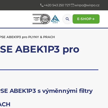
+420 543 250 727
wirpo@wirpo.cz
E-SHOP
→
IPSE ABEK1P3 pro PLYNY & PRACH
PSE ABEK1P3 pro
SE ABEK1P3 s výměnnými filtry
ACH