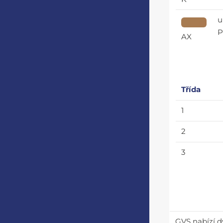
u
P
AX
Třída
1
2
3
GVS nabízí d