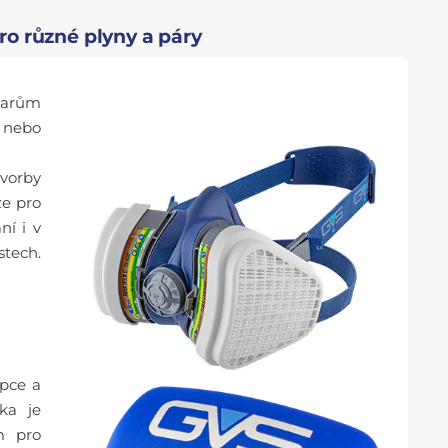
o různé plyny a páry
tvarům
u nebo
tvorby
ze pro
ní i v
stech.
rpce a
ka je
m pro