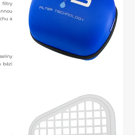
filtry
rannou
achu a
eliny
 bázi