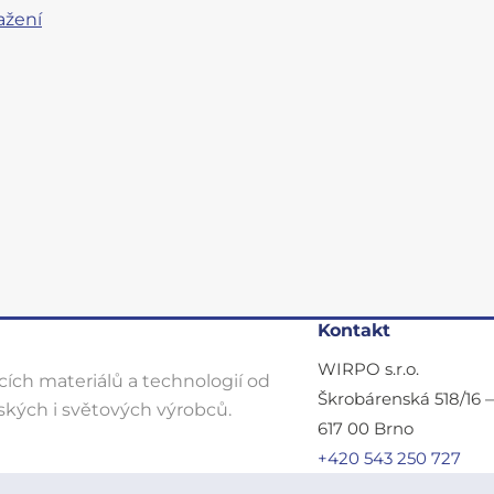
ažení
Kontakt
WIRPO s.r.o.
ích materiálů a technologií od
Škrobárenská 518/16 
kých i světových výrobců.
617 00 Brno
+420 543 250 727
wirpo@wirpo.cz