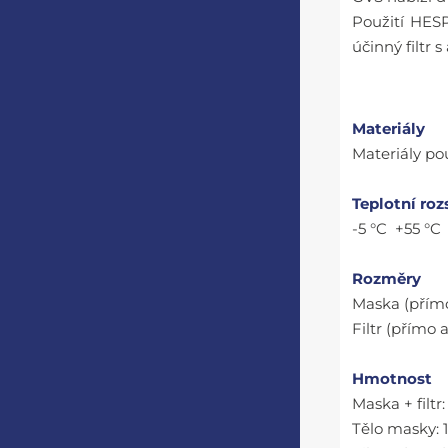
Použití HESP
účinný filtr 
Materiály
Materiály po
Teplotní roz
-5 °C +55 °C
Rozměry
Maska (přímo
Filtr (přímo 
Hmotnost
Maska + filtr
Tělo masky: 