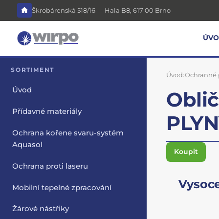
Škrobárenská 518/16 — Hala B8, 617 00 Brno
ÚV
SORTIMENT
Úvod
›
Ochranné
Úvod
Obli
Přídavné materiály
PLYN
Ochrana kořene svaru-systém
Aquasol
Koupit
Ochrana proti laseru
Vysoce
Mobilní tepelné zpracování
Žárové nástřiky