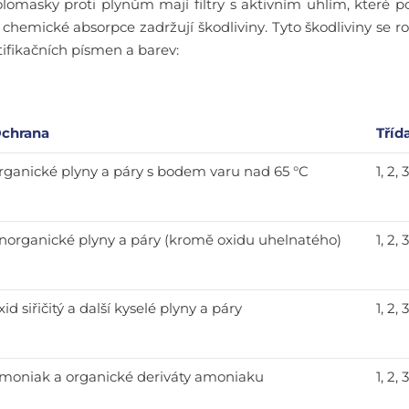
omasky proti plynům mají filtry s aktivním uhlím, které 
chemické absorpce zadržují škodliviny. Tyto škodliviny se roz
ifikačních písmen a barev:
chrana
Tříd
rganické plyny a páry s bodem varu nad 65 °C
1, 2, 
norganické plyny a páry (kromě oxidu uhelnatého)
1, 2, 
xid siřičitý a další kyselé plyny a páry
1, 2, 
moniak a organické deriváty amoniaku
1, 2, 