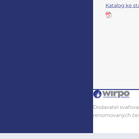
Katalog ke st
Dodavatel svařovac
renomovaných čes