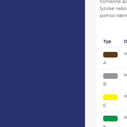
Ochranné pol
fyzické nebo 
pomocí ident
Typ
O
o
A
a
B
o
E
a
K