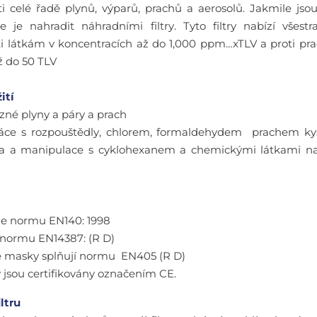
i celé řadě plynů, výparů, prachů a aerosolů. Jakmile jsou 
e je nahradit náhradními filtry. Tyto filtry nabízí všest
i látkám v koncentracích až do 1,000 ppm…xTLV a proti pr
ž do 50 TLV
ití
né plyny a páry a prach
áce s rozpouštědly, chlorem, formaldehydem prachem kys
oba a manipulace s cyklohexanem a chemickými látkami na
je normu EN140: 1998
jí normu EN14387: (R D)
 masky splňují normu EN405 (R D)
y jsou certifikovány označením CE.
iltru