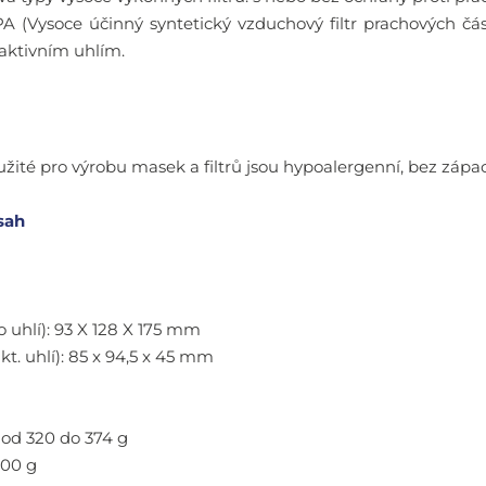
A (Vysoce účinný syntetický vzduchový filtr prachových část
s aktivním uhlím.
užité pro výrobu masek a filtrů jsou hypoalergenní, bez zápac
sah
 uhlí): 93 X 128 X 175 mm
akt. uhlí): 85 x 94,5 x 45 mm
: od 320 do 374 g
100 g