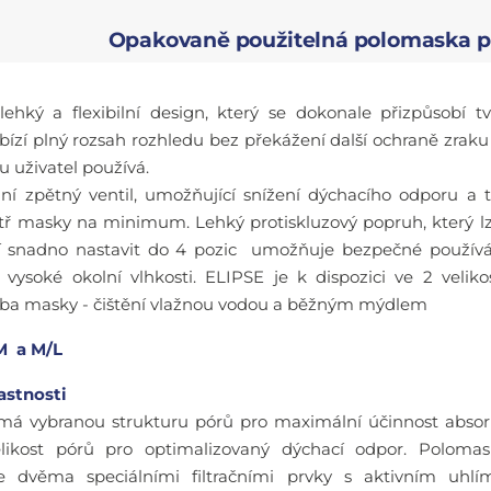
Opakovaně použitelná polomaska pr
lehký a flexibilní design, který se dokonale přizpůsobí 
abízí plný rozsah rozhledu bez překážení další ochraně zrak
u uživatel používá.
lní zpětný ventil, umožňující snížení dýchacího odporu a 
itř masky na minimum. Lehký protiskluzový popruh, který l
lí snadno nastavit do 4 pozic umožňuje bezpečné používá
ysoké okolní vlhkosti. ELIPSE je k dispozici ve 2 veliko
ba masky - čištění vlažnou vodou a běžným mýdlem
/M a M/L
astnosti
í má vybranou strukturu pórů pro maximální účinnost abso
likost pórů pro optimalizovaný dýchací odpor. Polomas
 dvěma speciálními filtračními prvky s aktivním uhlí