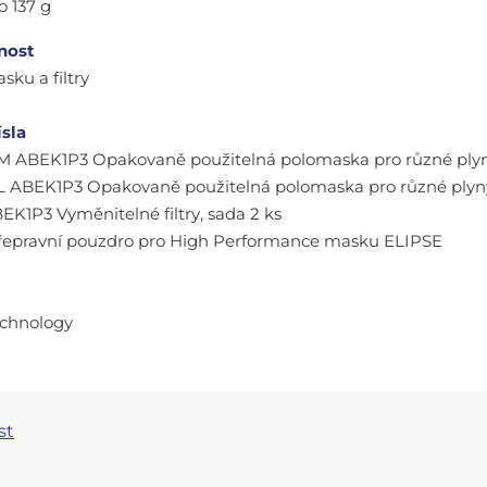
do 137 g
nost
sku a filtry
ísla
/M ABEK1P3 Opakovaně použitelná polomaska pro různé plyn
L ABEK1P3 Opakovaně použitelná polomaska pro různé plyny
EK1P3 Vyměnitelné filtry, sada 2 ks
řepravní pouzdro pro High Performance masku ELIPSE
echnology
st