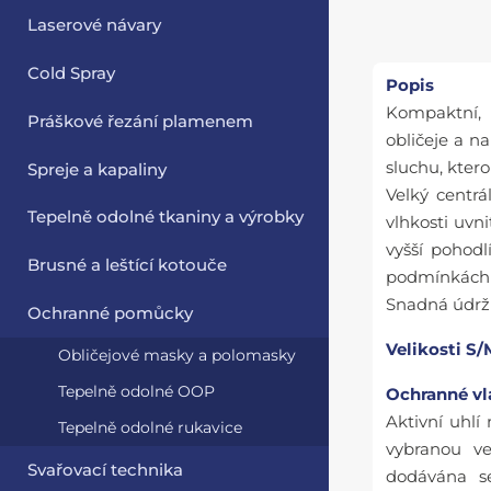
Laserové návary
Cold Spray
Popis
Kompaktní, 
Práškové řezání plamenem
obličeje a n
sluchu, ktero
Spreje a kapaliny
Velký centrá
Tepelně odolné tkaniny a výrobky
vlhkosti uvn
vyšší pohod
Brusné a leštící kotouče
podmínkách v
Snadná údrž
Ochranné pomůcky
Velikosti S
Obličejové masky a polomasky
Tepelně odolné OOP
Ochranné vl
Aktivní uhl
Tepelně odolné rukavice
vybranou ve
Svařovací technika
dodávána se