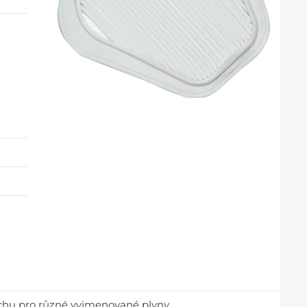
rachu pro různé vyjmenované plyny.