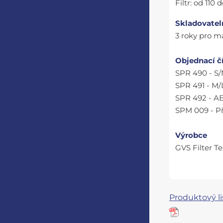
Filtr: od 110 
Skladovatel
3 roky pro ma
Objednací č
SPR 490 - S
SPR 491 - M/
SPR 492 - AB
SPM 009 - P
Výrobce
GVS Filter T
Produktový li