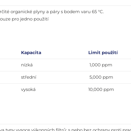
rčité organické plyny a páry s bodem varu 65 °C.
ouze pro jedno použití
Kapacita
Limit použití
nízká
1,000 ppm
střední
5,000 ppm
vysoká
10,000 ppm
va typy vysoce výkonných filtrů: s nebo bez ochrany proti p