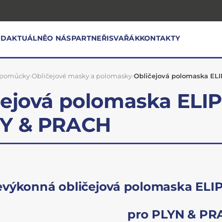
OD
AKTUÁLNĚ
O NÁS
PARTNEŘI
SVAŘÁK
KONTAKTY
 pomůcky
›
Obličejové masky a polomasky
›
Obličejová polomaska EL
čejová polomaska ELI
Y & PRACH
výkonná obličejová polomaska ELIP
pro PLYN & PR