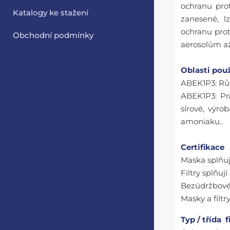
ochranu prot
Katalogy ke stažení
zanesené, lz
ochranu prot
Obchodní podmínky
aerosolům a
Oblasti použ
ABEK1P3: Růz
ABEK1P3: Pr
sírové, výr
amoniaku..
Certifikace
Maska splňu
Filtry splňu
Bezúdržbové
Masky a filtr
Typ / třída f