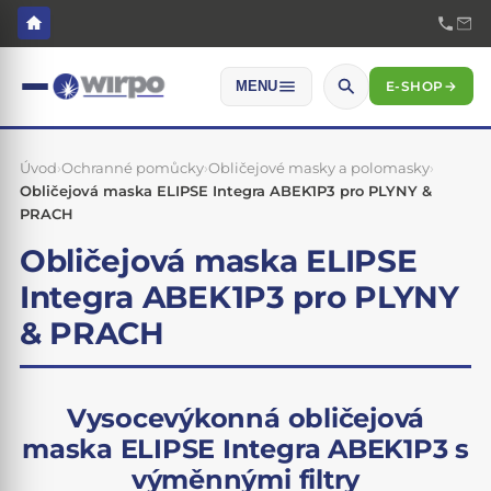
E-SHOP
→
MENU
Úvod
›
Ochranné pomůcky
›
Obličejové masky a polomasky
›
Obličejová maska ELIPSE Integra ABEK1P3 pro PLYNY &
PRACH
Obličejová maska ELIPSE
Integra ABEK1P3 pro PLYNY
& PRACH
Vysocevýkonná obličejová
maska ELIPSE Integra ABEK1P3 s
výměnnými filtry