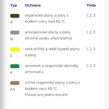
Typ
Ochrana
Třída
organické plyny a páry s
1, 2, 3
bodem varu nad 65 °C
A
anorganické plyny a páry
1, 2, 3
(kromě oxidu uhelnatého)
B
oxid siřičitý a další kyselé plyny
1, 2, 3
a páry
E
amoniak a organické deriváty
1, 2, 3
amoniaku
K
určité organické plyny a páry s
bodem varu 65 °C.
AX
Pouze pro jedno použití