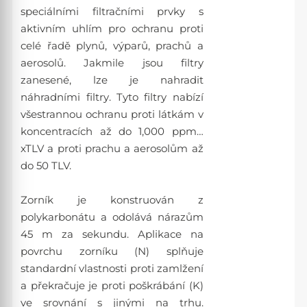
speciálními filtračními prvky s
aktivním uhlím pro ochranu proti
celé řadě plynů, výparů, prachů a
aerosolů. Jakmile jsou filtry
zanesené, lze je nahradit
náhradními filtry. Tyto filtry nabízí
všestrannou ochranu proti látkám v
koncentracích až do 1,000 ppm…
xTLV a proti prachu a aerosolům až
do 50 TLV.
Zorník je konstruován z
polykarbonátu a odolává nárazům
45 m za sekundu. Aplikace na
povrchu zorníku (N) splňuje
standardní vlastnosti proti zamlžení
a překračuje je proti poškrábání (K)
ve srovnání s jinými na trhu.