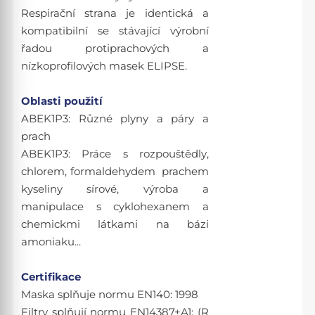
Respirační strana je identická a
kompatibilní se stávající výrobní
řadou protiprachových a
nízkoprofilových masek ELIPSE.
Oblasti použití
ABEK1P3: Různé plyny a páry a
prach
ABEK1P3: Práce s rozpouštědly,
chlorem, formaldehydem prachem
kyseliny sírové, výroba a
manipulace s cyklohexanem a
chemickmi látkami na bázi
amoniaku...
Certifikace
Maska splňuje normu EN140: 1998
Filtry splňují normu EN14387+A1: (R