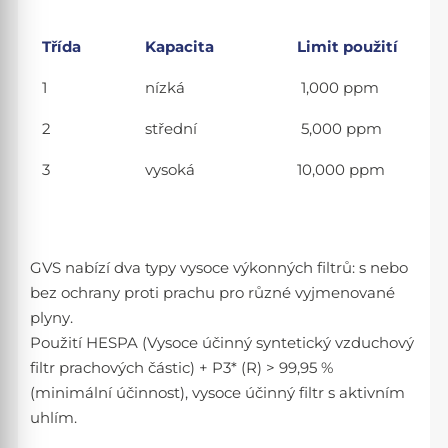
Třída
Kapacita
Limit použití
1
nízká
1,000 ppm
2
střední
5,000 ppm
3
vysoká
10,000 ppm
GVS nabízí dva typy vysoce výkonných filtrů: s nebo
bez ochrany proti prachu pro různé vyjmenované
plyny.
Použití HESPA (Vysoce účinný syntetický vzduchový
filtr prachových částic) + P3* (R) > 99,95 %
(minimální účinnost), vysoce účinný filtr s aktivním
uhlím.