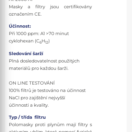
Masky a filtry jsou certifikovány
označením CE.
Účinnost:
Při 1000 ppm: A1 >70 minut
cyklohexan (C
H
)
6
12
Sledování šarží
Plná dosledovatelnost použitých
materiálů pro každou šarži.
ON LINE TESTOVÁNÍ
100% filtrů je testováno na účinnost
NaCl pro zajištění nejvyšší
účinnosti a kvality.
Typ / třída filtru
Polomasky proti plynům mají filtry s