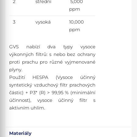
2
střední
5,000
ppm
3
vysoká
10,000
ppm
GVS nabízí dva typy vysoce
výkonných filtrů: s nebo bez ochrany
proti prachu pro různé vyjmenované
plyny.
Použití HESPA (Vysoce účinný
syntetický vzduchový filtr prachových
částic) + P3* (R) > 99,95 % (minimální
účinnost), vysoce účinný filtr s
aktivním uhlím.
Materiály