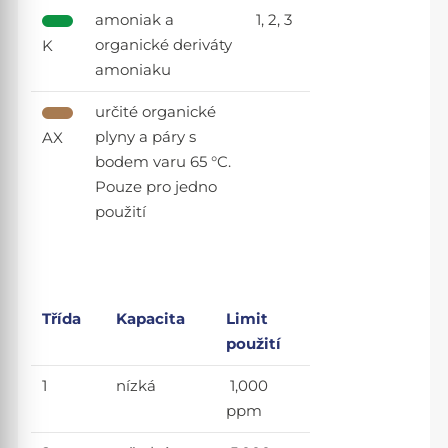
amoniak a
1, 2, 3
organické deriváty
K
amoniaku
určité organické
plyny a páry s
AX
bodem varu 65 °C.
Pouze pro jedno
použití
Třída
Kapacita
Limit
použití
1
nízká
1,000
ppm