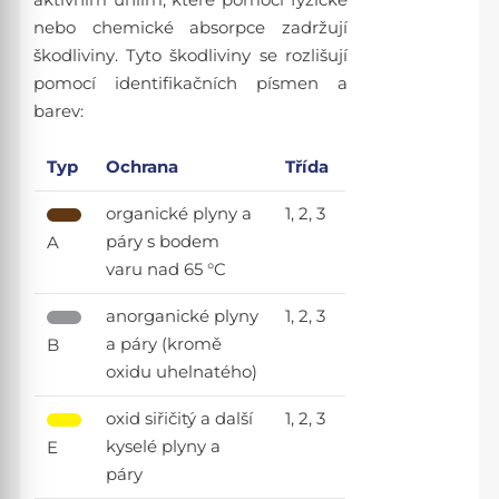
aktivním uhlím, které pomocí fyzické
nebo chemické absorpce zadržují
škodliviny. Tyto škodliviny se rozlišují
pomocí identifikačních písmen a
barev:
Typ
Ochrana
Třída
organické plyny a
1, 2, 3
páry s bodem
A
varu nad 65 °C
anorganické plyny
1, 2, 3
a páry (kromě
B
oxidu uhelnatého)
oxid siřičitý a další
1, 2, 3
kyselé plyny a
E
páry