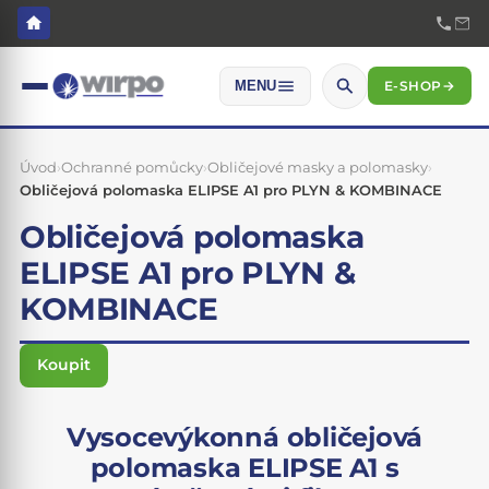
E-SHOP
→
MENU
Úvod
›
Ochranné pomůcky
›
Obličejové masky a polomasky
›
Obličejová polomaska ELIPSE A1 pro PLYN & KOMBINACE
Obličejová polomaska
ELIPSE A1 pro PLYN &
KOMBINACE
Koupit
Vysocevýkonná obličejová
polomaska ELIPSE A1 s