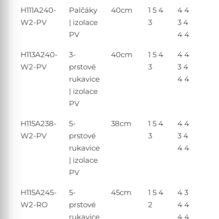
H111A240-
Palčáky
40cm
1 5 4
4 4
W2-PV
| izolace
3
3 4
PV
4 4
H113A240-
3-
40cm
1 5 4
4 4
W2-PV
prstové
3
3 4
rukavice
4 4
| izolace
PV
H115A238-
5-
38cm
1 5 4
4 4
W2-PV
prstové
3
3 4
rukavice
4 4
| izolace
PV
H115A245-
5-
45cm
1 5 4
4 3
W2-RO
prstové
2
4 4
rukavice
4 4