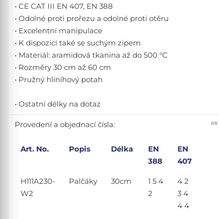
• CE CAT III EN 407, EN 388
• Odolné proti prořezu a odolné proti otěru
• Excelentní manipulace
• K dispozici také se suchým zipem
• Materiál: aramidová tkanina až do 500 °C
• Rozměry 30 cm až 60 cm
• Pružný hliníhový potah
• Ostatní délky na dotaz
Provedení a objednací čísla:
Art. No.
Popis
Délka
EN
EN
388
407
H111A230-
Palčáky
30cm
1 5 4
4 2
W2
2
3 4
4 4