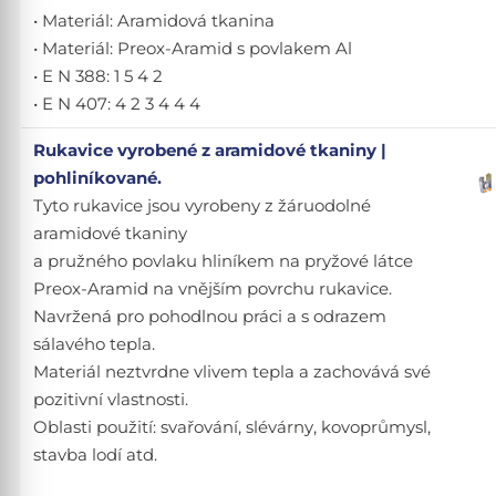
• Materiál: Aramidová tkanina
• Materiál: Preox-Aramid s povlakem Al
• E N 388: 1 5 4 2
• E N 407: 4 2 3 4 4 4
Rukavice vyrobené z aramidové tkaniny |
pohliníkované.
Tyto rukavice jsou vyrobeny z žáruodolné
aramidové tkaniny
a pružného povlaku hliníkem na pryžové látce
Preox-Aramid na vnějším povrchu rukavice.
Navržená pro pohodlnou práci a s odrazem
sálavého tepla.
Materiál neztvrdne vlivem tepla a zachovává své
pozitivní vlastnosti.
Oblasti použití: svařování, slévárny, kovoprůmysl,
stavba lodí atd.