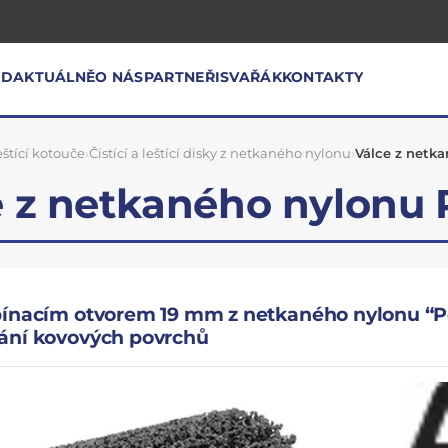
OD
AKTUÁLNĚ
O NÁS
PARTNEŘI
SVAŘÁK
KONTAKTY
eštící kotouče
›
Čistící a leštící disky z netkaného nylonu
›
Válce z netka
 z netkaného nylonu 
pínacím otvorem 19 mm z netkaného nylonu “Pol
ání kovových povrchů