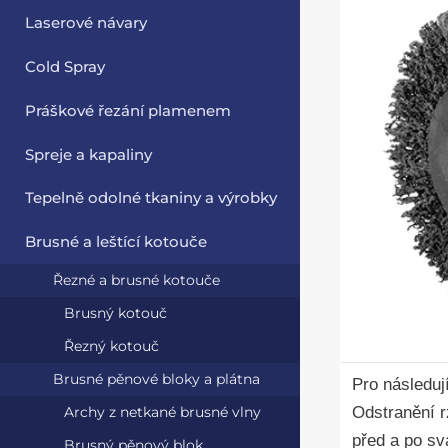
Laserové návary
Cold Spray
Práškové řezání plamenem
Spreje a kapaliny
Tepelně odolné tkaniny a výrobky
Brusné a leštící kotouče
Řezné a brusné kotouče
Brusný kotouč
Řezný kotouč
Brusné pěnové bloky a plátna
Pro následuj
Odstranění r
Archy z netkané brusné vlny
před a po
sv
Brusný pěnový blok