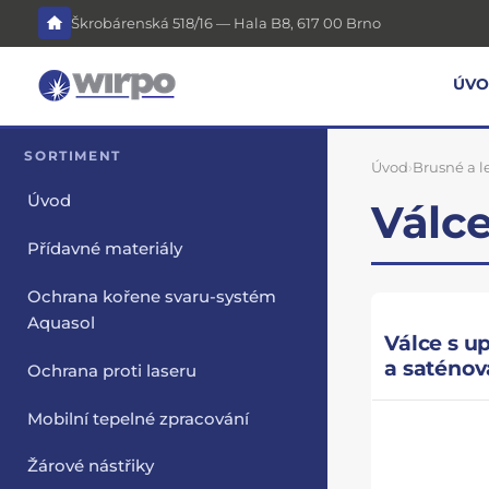
Škrobárenská 518/16 — Hala B8, 617 00 Brno
ÚV
SORTIMENT
Úvod
›
Brusné a l
Úvod
Válce
Přídavné materiály
Ochrana kořene svaru-systém
Aquasol
Válce s u
a saténov
Ochrana proti laseru
Mobilní tepelné zpracování
Žárové nástřiky