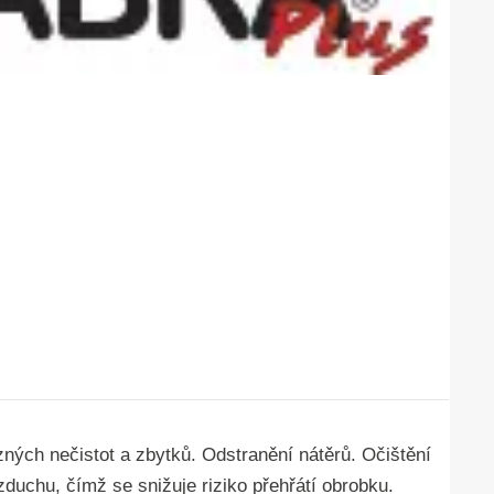
ůzných
nečistot a zbytků. Odstranění nátěrů. Očištění
vzdu
chu, čímž se snižuje riziko přehřátí obrobku.