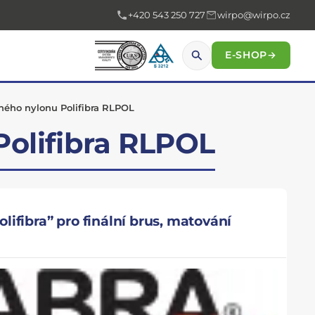
+420 543 250 727
wirpo@wirpo.cz
E-SHOP
→
ného nylonu Polifibra RLPOL
Polifibra RLPOL
ifibra” pro finální brus, matování