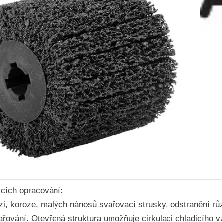
ících opracování:
zi, koroze,
malých nánosů svařovací strusky, odstranění r
ařování.
Otevřená struktura umožňuje cirkulaci chladicího 