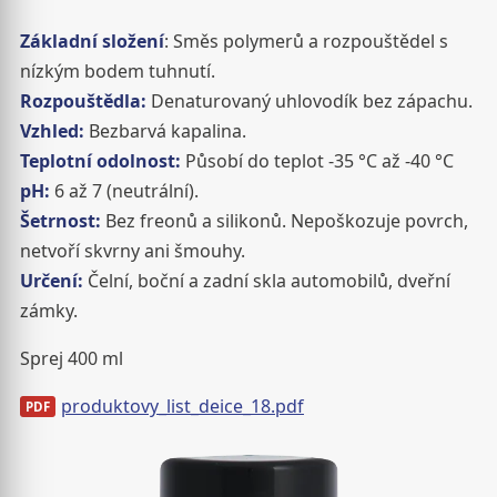
Základní složení
: Směs polymerů a rozpouštědel s
nízkým bodem tuhnutí.
Rozpouštědla:
Denaturovaný uhlovodík bez zápachu.
Vzhled:
Bezbarvá kapalina.
Teplotní odolnost:
Působí do teplot -35 °C až -40 °C
pH:
6 až 7 (neutrální).
Šetrnost:
Bez freonů a silikonů. Nepoškozuje povrch,
netvoří skvrny ani šmouhy.
Určení:
Čelní, boční a zadní skla automobilů, dveřní
zámky.
Sprej 400 ml
produktovy_list_deice_18.pdf