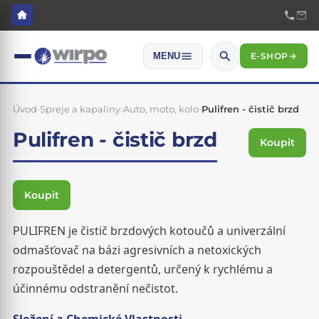
E-SHOP
→
MENU
Úvod
›
Spreje a kapaliny
›
Auto, moto, kolo
›
Pulifren - čistič brzd
Pulifren - čistič brzd
Koupit
Koupit
PULIFREN je čistič brzdových kotoučů a univerzální
odmašťovač na bázi agresivních a netoxických
rozpouštědel a detergentů, určený k rychlému a
účinnému odstranění nečistot.
Složení a Chemické Vlastnosti