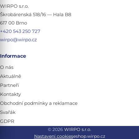
WIRPO s.r.o.
Škrobárenská 518/16 — Hala B8
617 00 Brno
+420 543 250 727
wirpo@wirpo.cz
Informace
O nás
Aktuálně
Partneři
Kontakty
Obchodní podmínky a reklamace
Svařák
GDPR
© 2026
WIRPO s.r.o.
Nastavení cookies
eshop.wirpo.cz