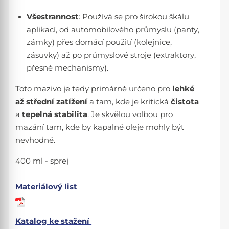
Všestrannost
: Používá se pro širokou škálu
aplikací, od automobilového průmyslu (panty,
zámky) přes domácí použití (kolejnice,
zásuvky) až po průmyslové stroje (extraktory,
přesné mechanismy).
Toto mazivo je tedy primárně určeno pro
lehké
až střední zatížení
a tam, kde je kritická
čistota
a
tepelná stabilita
. Je skvělou volbou pro
mazání tam, kde by kapalné oleje mohly být
nevhodné.
400 ml - sprej
Materiálový list
Katalog ke stažení