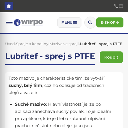
E-SHOP
→
MENU
Úvod
›
Spreje a kapaliny
›
Maziva ve spreji
›
Lubritef - sprej s PTFE
Lubritef - sprej s PTFE
Koupit
Toto mazivo je charakteristické tím, že vytváří
suchý, bílý film
, což ho odlišuje od tradičních
olejů a vazelín.
Suché mazivo
: Hlavní vlastností je, že po
aplikaci zanechává suchý povlak. To je ideální
pro aplikace, kde je třeba zabránit ulpívání
prachu, nečistot nebo oleje, jako jsou