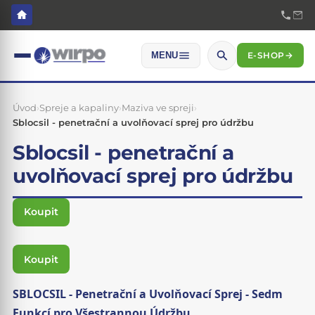
E-SHOP
→
MENU
Úvod
›
Spreje a kapaliny
›
Maziva ve spreji
›
Sblocsil - penetrační a uvolňovací sprej pro údržbu
Sblocsil - penetrační a
uvolňovací sprej pro údržbu
Koupit
Koupit
SBLOCSIL - Penetrační a Uvolňovací Sprej - Sedm
Funkcí pro Všestrannou Údržbu