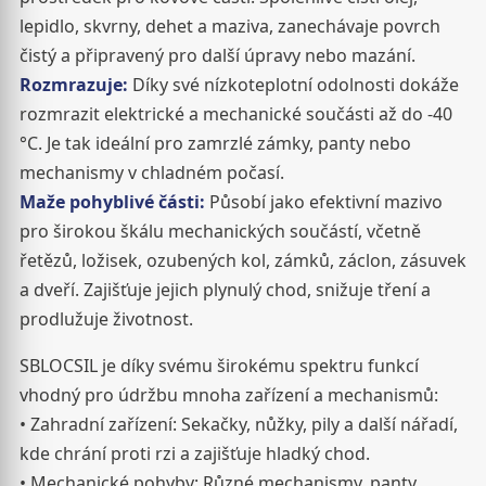
lepidlo, skvrny, dehet a maziva, zanechávaje povrch
čistý a připravený pro další úpravy nebo mazání.
Rozmrazuje:
Díky své nízkoteplotní odolnosti dokáže
rozmrazit elektrické a mechanické součásti až do -40
°C. Je tak ideální pro zamrzlé zámky, panty nebo
mechanismy v chladném počasí.
Maže pohyblivé části:
Působí jako efektivní mazivo
pro širokou škálu mechanických součástí, včetně
řetězů, ložisek, ozubených kol, zámků, záclon, zásuvek
a dveří. Zajišťuje jejich plynulý chod, snižuje tření a
prodlužuje životnost.
SBLOCSIL je díky svému širokému spektru funkcí
vhodný pro údržbu mnoha zařízení a mechanismů:
• Zahradní zařízení: Sekačky, nůžky, pily a další nářadí,
kde chrání proti rzi a zajišťuje hladký chod.
• Mechanické pohyby: Různé mechanismy, panty,