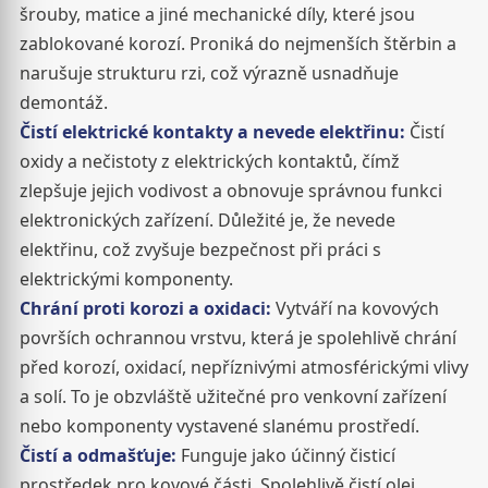
šrouby, matice a jiné mechanické díly, které jsou
zablokované korozí. Proniká do nejmenších štěrbin a
narušuje strukturu rzi, což výrazně usnadňuje
demontáž.
Čistí elektrické kontakty a nevede elektřinu:
Čistí
oxidy a nečistoty z elektrických kontaktů, čímž
zlepšuje jejich vodivost a obnovuje správnou funkci
elektronických zařízení. Důležité je, že nevede
elektřinu, což zvyšuje bezpečnost při práci s
elektrickými komponenty.
Chrání proti korozi a oxidaci:
Vytváří na kovových
površích ochrannou vrstvu, která je spolehlivě chrání
před korozí, oxidací, nepříznivými atmosférickými vlivy
a solí. To je obzvláště užitečné pro venkovní zařízení
nebo komponenty vystavené slanému prostředí.
Čistí a odmašťuje:
Funguje jako účinný čisticí
prostředek pro kovové části. Spolehlivě čistí olej,