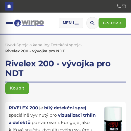
E-SHOP
→
MENU
Úvod
›
Spreje a kapaliny
›
Detekční spreje
›
Rivelex 200 - vývojka pro NDT
Rivelex 200 - vývojka pro
NDT
Koupit
RIVELEX 200
je
bílý detekční sprej
speciálně vyvinutý pro
vizualizaci trhlin
a defektů
po svařování. Funguje jako
klíčová součást dvoufázového systému,