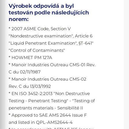
Výrobek odpovídá a byl
testován podle následujících
norem:
* 2007 ASME Code, Section V
"Nondestructive examination", Article 6
"Liquid Penetrant Examination", §T-641"
"Control of Contaminants"
* HOWMET PM 127A
* Manoir Industries Outreau CMS-01 Rev.
C du 02/11/1987
* Manoir Industries Outreau CMS-02
Rev. C du 13/03/1992
* EN ISO 3452-2:2013 "Non Destructive
Testing - Penetrant Testing" - "Testing of
penetrants materials - Sensibilité II
* Approved to SAE AMS 2644 Issue F
and listed in QPL-AMS2644-4