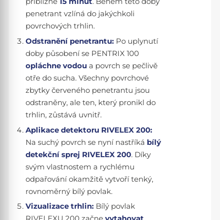
přibližně
15 minut
. Během této doby
penetrant vzlíná do jakýchkoli
povrchových trhlin.
Odstranění penetrantu:
Po uplynutí
doby působení se PENTRIX 100
opláchne vodou
a povrch se pečlivě
otře do sucha. Všechny povrchové
zbytky červeného penetrantu jsou
odstraněny, ale ten, který pronikl do
trhlin, zůstává uvnitř.
Aplikace detektoru RIVELEX 200:
Na suchý povrch se nyní nastříká
bílý
detekční sprej RIVELEX 200
. Díky
svým vlastnostem a rychlému
odpařování okamžitě vytvoří tenký,
rovnoměrný bílý povlak.
Vizualizace trhlin:
Bílý povlak
RIVELEXU 200 začne
vytahovat