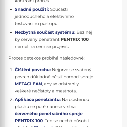
kontrolní proces.
Snadné použití:
Součástí
jednoduchého a efektivního
testovacího postupu.
Nezbytná součást systému:
Bez něj
by červený penetrant
PENTRIX 100
neměl na čem se projevit.
Proces detekce probíhá následovně:
Čištění povrchu:
Nejprve se svařený
povrch důkladně očistí pomocí spreje
METACLEAN
, aby se odstranily
veškeré nečistoty a mastnota.
Aplikace penetrantu:
Na očištěnou
plochu se poté nanese vrstva
červeného penetračního spreje
PENTRIX 100
. Ten se nechá působit