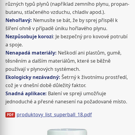
různých typů plynů (například zemního plynu, propan-
butanu, stlačeného vzduchu, chladiv apod.).
Nehořlavý:
Nemusíte se bát, že by sprej přispěl k
šíření ohně v případě úniku hořlavého plynu.
Nezpůsobuje korozi
: Je bezpečný pro kovové potrubí
a spoje.
Nenapadá materiály:
Neškodí ani plastům, gumě,
těsněním a dalším materiálům, které se běžně
používají v plynových systémech.
Ekologicky nezávadný:
Šetrný k životnímu prostředí,
což je v dnešní době důležitý faktor.
Snadná aplikace:
Balení ve spreji umožňuje
jednoduché a přesné nanesení na požadované místo.
produktovy_list_superball_18.pdf