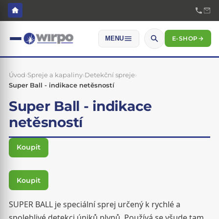
E-SHOP
→
MENU
Úvod
›
Spreje a kapaliny
›
Detekční spreje
›
Super Ball - indikace netěsností
Super Ball - indikace
netěsností
Koupit
Koupit
SUPER BALL je speciální sprej určený k rychlé a
spolehlivé detekci úniků plynů. Používá se všude tam,