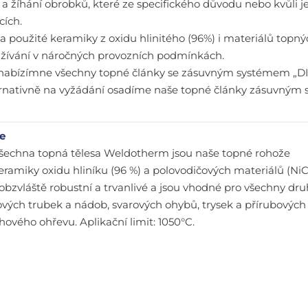
 a žíhání obrobků, které ze specifického důvodu nebo kvůli j
cích.
ta použité keramiky z oxidu hlinitého (96%) i materiálů topný
žívání v náročných provozních podmínkách.
abízímne všechny topné články se zásuvným systémem „DINSE
ternativně na vyžádání osadíme naše topné články zásuvný
e
všechna topná tělesa Weldotherm jsou naše topné rohože
eramiky oxidu hliníku (96 %) a polovodičových materiálů (NiC
 obzvláště robustní a trvanlivé a jsou vhodné pro všechny dr
vých trubek a nádob, svarových ohybů, trysek a přírubových 
ového ohřevu. Aplikační limit: 1050°C.