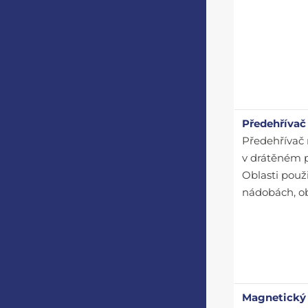
Předehřívač
Předehřívač 
v drátěném p
Oblasti použ
nádobách, ob
Magnetický 