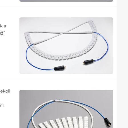
k a
uží
kékoli
ní