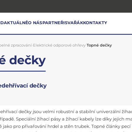
OD
AKTUÁLNĚ
O NÁS
PARTNEŘI
SVAŘÁK
KONTAKTY
pelné zpracování
›
Elektrické odporové ohřevy
›
Topné dečky
é dečky
ředehřívací dečky
ehřívací dečky jsou velmi robustní a stabilní univerzální žíh
ípadě. Speciální žíhací pásy a žíhací kabely lze díky jejich 
ně jako pro přivařování hrdel a stěn trubek. Topné články