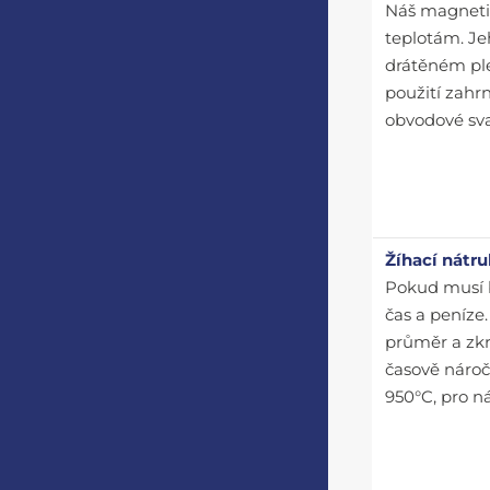
Náš magneti
teplotám. Je
drátěném ple
použití zahr
obvodové svar
Žíhací nátr
Pokud musí b
čas a peníze
průměr a zkr
časově nároč
950°C, pro n