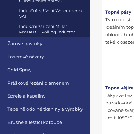
O indukčním ohřevu
Indukční zařízení Weldotherm
Topné pásy
VAI
Tyto robustn
Indukční zařizení Miller
ideálním top
ProHeat + Rolling Inductor
obloucích, o
také k osazen
Žárové nástřiky
Laserové návary
Cold Spray
Práškové řezání plamenem
Topné vějíře
Díky své flex
Spreje a kapaliny
požadované č
Tepelně odolné tkaniny a výrobky
lícované svar
limit: 1050°C.
Brusné a leštící kotouče