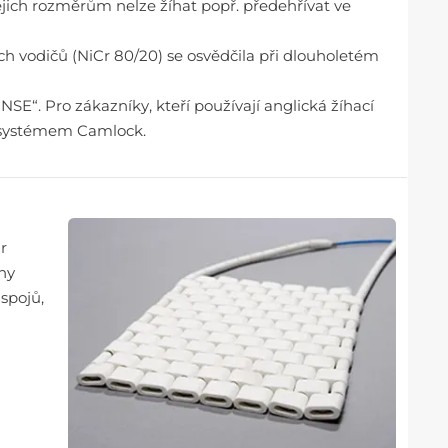
ejich rozměrům nelze žíhat popř. předehřívat ve
ch vodičů (NiCr 80/20) se osvědčila při dlouholetém
“. Pro zákazníky, kteří používají anglická žíhací
m systémem Camlock.
r
uhy
spojů,