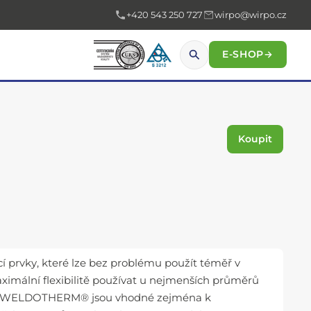
+420 543 250 727
wirpo@wirpo.cz
E-SHOP
→
Koupit
ací prvky, které lze bez problému použít téměř v
maximální flexibilitě používat u nejmenších průměrů
 pecí WELDOTHERM® jsou vhodné zejména k