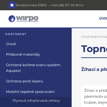
Škrobárenská 518/16 — Hala B8, 617 00 Brno
ÚV
SORTIMENT
Úvod
›
Mobilní te
Úvod
Topn
Přídavné materiály
Ochrana kořene svaru-systém
Žíhací a p
Aquasol
Ochrana proti laseru
Žíhací a před
Mobilní tepelné zpracování
jakémkoliv př
Plynové infračervené ohřevy
trubek, stej