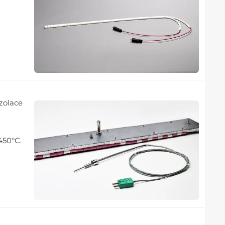
zolace
.
450°C.