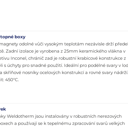
 topné boxy
í magnety odolné vůči vysokým teplotám nezávisle drží přede
ě. Zadní izolace je vyrobena z 25mm keramického vlákna v
tivu Inconel, chránič zad je robustní krabicové konstrukce z
li s úchyty pro snadné použití. Ideální pro podélné svary v l
 na skříňové nosníky ocelových konstrukcí a rovné svary nádrží
it: 450°C.
vek
nky Weldotherm jsou instalovány v robustních nerezových
oxech a používají se k tepelnému zpracování svarů velkých