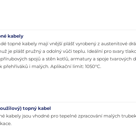
pné kabely
dé topné kabely mají vnější plášť vyrobený z austenitové dr
muž je plášť pružný a odolný vůči teplu. Ideální pro svary tla
přírubových spojů a stěn kotlů, armatury a spoje tvarových dí
 přehříváků i malých. Aplikační limit: 1050°C.
voužilový) topný kabel
né kabely jsou vhodné pro tepelné zpracování malých trubek
ikace.