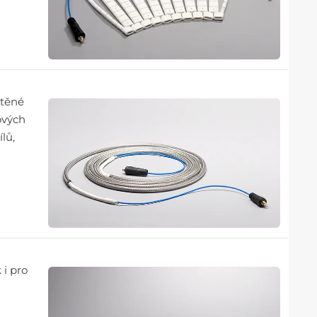
átěné
kových
lů,
 i pro