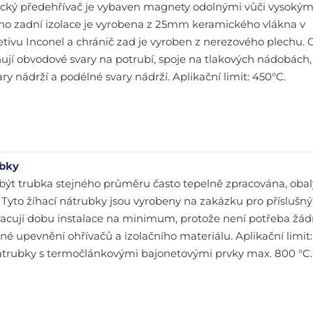
cký předehřívač je vybaven magnety odolnými vůči vysoký
ho zadní izolace je vyrobena z 25mm keramického vlákna v
tivu Inconel a chránič zad je vyroben z nerezového plechu. O
nují obvodové svary na potrubí, spoje na tlakových nádobách,
y nádrží a podélné svary nádrží. Aplikační limit: 450°C.
ubky
ýt trubka stejného průměru často tepelně zpracována, obaly
. Tyto žíhací nátrubky jsou vyrobeny na zakázku pro příslušný
acují dobu instalace na minimum, protože není potřeba žá
né upevnění ohřívačů a izolačního materiálu. Aplikační limit:
átrubky s termočlánkovými bajonetovými prvky max. 800 °C.