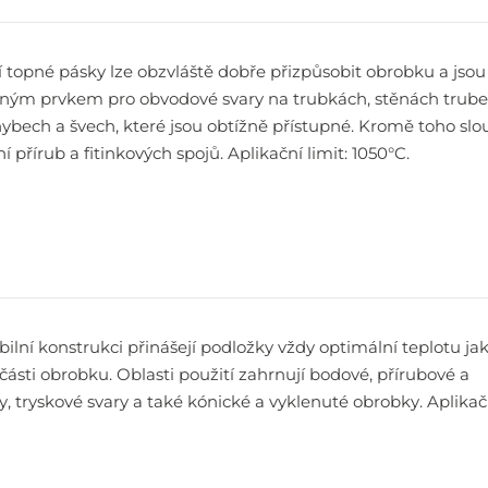
í topné pásky lze obzvláště dobře přizpůsobit obrobku a jsou
ným prvkem pro obvodové svary na trubkách, stěnách trube
hybech a švech, které jsou obtížně přístupné. Kromě toho slo
í přírub a fitinkových spojů. Aplikační limit: 1050°C.
ibilní konstrukci přinášejí podložky vždy optimální teplotu ja
ásti obrobku. Oblasti použití zahrnují bodové, přírubové a
y, tryskové svary a také kónické a vyklenuté obrobky. Aplikač