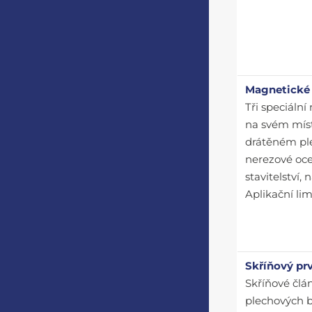
Magnetické
Tři speciáln
na svém míst
drátěném ple
nerezové oce
stavitelství,
Aplikační lim
Skříňový pr
Skříňové člá
plechových b