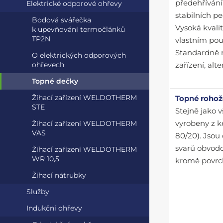
předehřívání
Elektrické odporové ohřevy
stabilních pe
Bodová svářečka
Vysoká kvali
k upevňování termočlánků
TP2N
vlastním pou
Standardně n
O elektrických odporových
ohřevech
zařízení, al
Topné dečky
Žíhací zařízení WELDOTHERM
Topné rohož
STE
Stejně jako 
Žíhací zařízení WELDOTHERM
vyrobeny z k
VAS
80/20). Jsou
svarů obvodo
Žíhací zařízení WELDOTHERM
WR 10,5
kromě povrch
Žíhací nátrubky
Služby
Indukční ohřevy