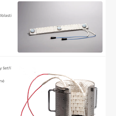
m
blasti
 šetří
dné