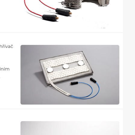
hřívač
odním
.