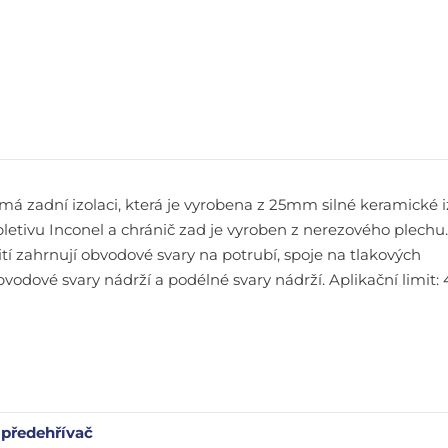
má zadní izolaci, která je vyrobena z 25mm silné keramické i
letivu Inconel a chránič zad je vyroben z nerezového plechu
ití zahrnují obvodové svary na potrubí, spoje na tlakových
vodové svary nádrží a podélné svary nádrží. Aplikační limit: 
předehřívač