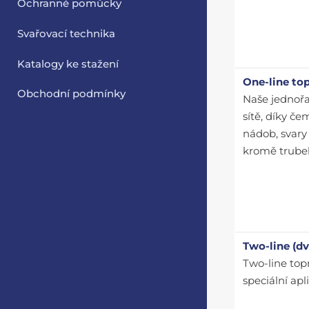
Ochranné pomůcky
Svařovací technika
Katalogy ke stažení
One-line to
Obchodní podmínky
Naše jednořa
sítě, díky če
nádob, svary 
kromě trubek
Two-line (d
Two-line top
speciální apl