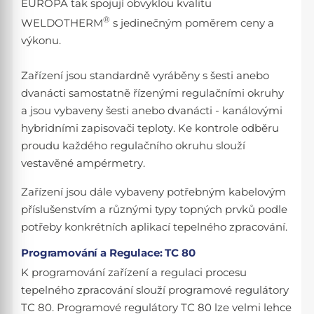
EUROPA tak spojují obvyklou kvalitu
®
WELDOTHERM
s jedinečným poměrem ceny a
výkonu.
Zařízení jsou standardně vyráběny s šesti anebo
dvanácti samostatně řízenými regulačními okruhy
a jsou vybaveny šesti anebo dvanácti - kanálovými
hybridními zapisovači teploty. Ke kontrole odběru
proudu každého regulačního okruhu slouží
vestavěné ampérmetry.
Zařízení jsou dále vybaveny potřebným kabelovým
příslušenstvím a různými typy topných prvků podle
potřeby konkrétních aplikací tepelného zpracování.
Programování a Regulace: TC 80
K programování zařízení a regulaci procesu
tepelného zpracování slouží programové regulátory
TC 80. Programové regulátory TC 80 lze velmi lehce