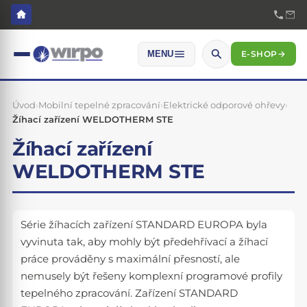
E-SHOP
→
MENU
Úvod
›
Mobilní tepelné zpracování
›
Elektrické odporové ohřevy
›
Žíhací zařízení WELDOTHERM STE
Žíhací zařízení
WELDOTHERM STE
Série žíhacích zařízení STANDARD EUROPA byla
vyvinuta tak, aby mohly být předehřívací a žíhací
práce prováděny s maximální přesností, ale
nemusely být řešeny komplexní programové profily
tepelného zpracování. Zařízení STANDARD