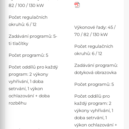
82 / 100 / 130 kW
Počet regulačních
okruhů
: 6 / 12
Výkonové řady
: 45 /
70 / 82 / 130 kW
Zadávání programů
: 5-
ti tlačítky
Počet regulačních
okruhů
: 6 / 12
Počet programů
: 5
Zadávání programů
:
Počet oddílů pro každý
dotyková obrazovka
program
: 2 výkony
vyhřívání, 1 doba
Počet programů
: 5
setrvání, 1 výkon
ochlazování + doba
Počet oddílů pro
rozběhu
každý program
: 2
výkony vyhřívání, 1
doba setrvání, 1
výkon ochlazování +