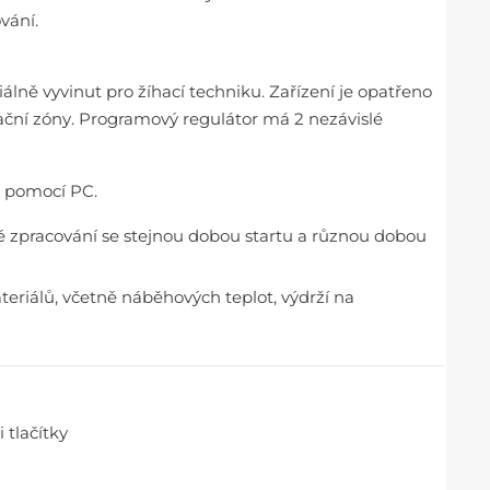
vání.
iálně vyvinut pro žíhací techniku. Zařízení je opatřeno
lační zóny. Programový regulátor má 2 nezávislé
t pomocí PC.
é zpracování se stejnou dobou startu a různou dobou
teriálů, včetně náběhových teplot, výdrží na
 tlačítky