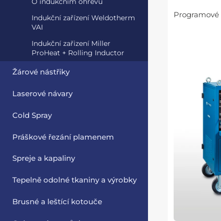
O indukčním ohřevu
Programové 
Indukční zařízení Weldotherm
VAI
Indukční zařizení Miller
ProHeat + Rolling Inductor
Žárové nástřiky
Laserové návary
Cold Spray
Práškové řezání plamenem
Spreje a kapaliny
Tepelně odolné tkaniny a výrobky
Brusné a leštící kotouče