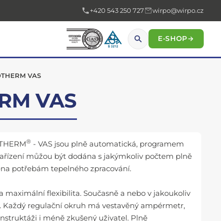
+420 543 250 727
wirpo@wirpo.cz
E-SHOP
→
DOTHERM VAS
ERM VAS
®
DOTHERM
- VAS jsou plně automatická, programem
 Zařízení můžou být dodána s jakýmkoliv počtem plně
ena potřebám tepelného zpracování.
 maximální flexibilita. Současně a nebo v jakoukoliv
. Každý regulační okruh má vestavěný ampérmetr,
instruktáži i méně zkušený uživatel. Plně