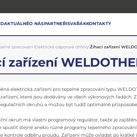
OD
AKTUÁLNĚ
O NÁS
PARTNEŘI
SVAŘÁK
KONTAKTY
pelné zpracování
›
Elektrické odporové ohřevy
›
Žíhací zařízení WEL
cí zařízení WELDOTH
běná elektrická zařízení pro tepelné zpracování typu WEL
í zařízení, které jsou dodávány ve všech výkonových řadách.
regulačních okruhů a můžou být tudíž optimálně přizpůsob
ční okruh má vlastní programový regulátor, takže je zajištěna
 spustit stejné anebo různé programy tepelného zpracování
 ke kontrole odběru proudu. Zařízení může ovládat po krátké 