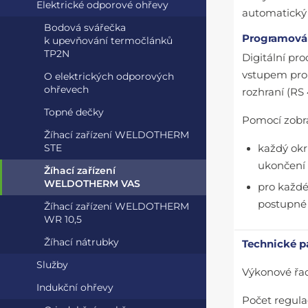
Elektrické odporové ohřevy
automatický 
Bodová svářečka
Programován
k upevňování termočlánků
TP2N
Digitální pro
vstupem pro 
O elektrických odporových
ohřevech
rozhraní (RS
Topné dečky
Pomocí zobra
Žíhací zařízení WELDOTHERM
STE
každý okr
ukončení 
Žíhací zařízení
WELDOTHERM VAS
pro každé
postupné 
Žíhací zařízení WELDOTHERM
WR 10,5
Žíhací nátrubky
Technické p
Služby
Výkonové řady
Indukční ohřevy
Počet regula