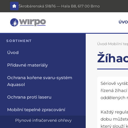
Škrobárenská 518/16 — Hala B8, 617 00 Brno
ÚV
SORTIMENT
Úvod
›
Mobilní te
Úvod
Žíha
Přídavné materiály
Ochrana kořene svaru-systém
Sériově vyrá
Aquasol
řízená žíhac
Ochrana proti laseru
oddělených 
Mobilní tepelné zpracování
Každý regula
dobu můžete
Plynové infračervené ohřevy
který slouží