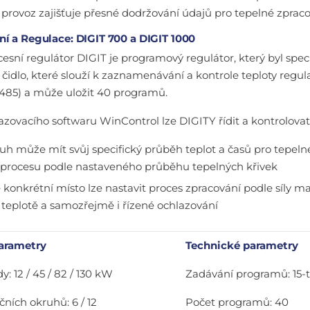
provoz zajišťuje přesné dodržování údajů pro tepelné zpraco
í a Regulace: DIGIT 700 a DIGIT 1000
cesní regulátor DIGIT je programový regulátor, který byl spec
čidlo, které slouží k zaznamenávání a kontrole teploty regu
 485) a může uložit 40 programů.
zovacího softwaru WinControl lze DIGITY řídit a kontrolova
uh může mít svůj specifický průběh teplot a časů pro tepeln
procesu podle nastaveného průběhu tepelných křivek
 konkrétní místo lze nastavit proces zpracování podle síly ma
teplotě a samozřejmě i řízené ochlazování
arametry
Technické parametry
: 12 / 45 / 82 / 130 kW
Zadávání programů: 15-ti
čních okruhů: 6 / 12
Počet programů: 40