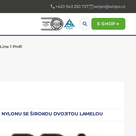
+420 543 250 727
wirpo@wirpo.cz
E-SHOP
→
ine 1 Profi
Z NYLONU SE ŠIROKOU DVOJITOU LAMELOU