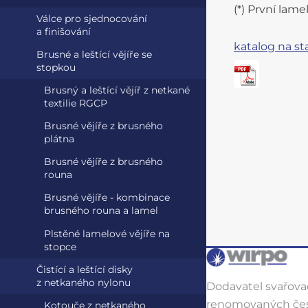
(*) První lam
Válce pro sjednocování
a finišování
katalog na st
Brusné a leštící vějíře se
stopkou
Brusný a leštící vějíř z netkané
textilie RGCP
Brusné vějíře z brusného
plátna
Brusné vějíře z brusného
rouna
Brusné vějíře - kombinace
brusného rouna a lamel
Plstěné lamelové vějíře na
stopce
Čistící a leštící disky
z netkaného nylonu
Dodavatel svařovac
renomovaných čes
Kotouče z netkaného