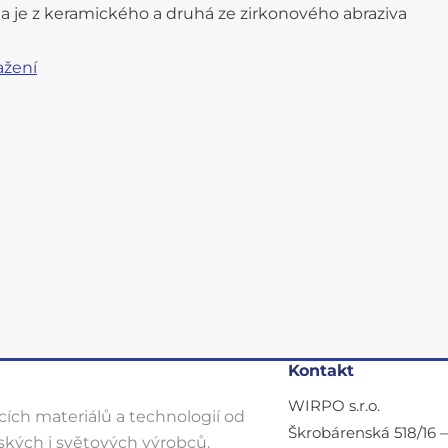
ela je z keramického a druhá ze zirkonového abraziva
ažení
Kontakt
WIRPO s.r.o.
ích materiálů a technologií od
Škrobárenská 518/16 
kých i světových výrobců.