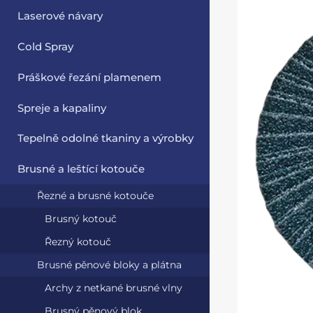
Laserové návary
Cold Spray
Práškové řezání plamenem
Spreje a kapaliny
Tepelně odolné tkaniny a výrobky
Brusné a leštící kotouče
Řezné a brusné kotouče
Brusný kotouč
Řezný kotouč
Brusné pěnové bloky a plátna
Archy z netkané brusné vlny
Brusný pěnový blok