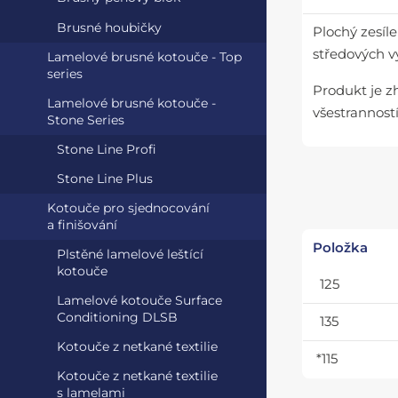
Brusné houbičky
Plochý zesíl
středových v
Lamelové brusné kotouče - Top
series
Produkt je z
Lamelové brusné kotouče -
všestranností
Stone Series
Stone Line Profi
Stone Line Plus
Kotouče pro sjednocování
a finišování
Položka
Plstěné lamelové leštící
kotouče
125
Lamelové kotouče Surface
Conditioning DLSB
135
Kotouče z netkané textilie
*115
Kotouče z netkané textilie
s lamelami