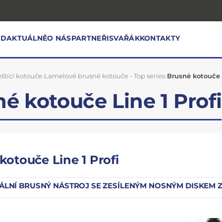
OD
AKTUÁLNĚ
O NÁS
PARTNEŘI
SVAŘÁK
KONTAKTY
eštící kotouče
›
Lamelové brusné kotouče - Top series
›
Brusné kotouče L
é kotouče Line 1 Profi
kotouče Line 1 Profi
ÁLNÍ BRUSNÝ NÁSTROJ SE ZESÍLENÝM NOSNÝM DISKEM 