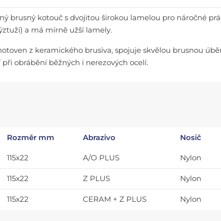
ený brusný kotouč s dvojitou širokou lamelou pro náročné prá
ýztuží) a má mírně užší lamely.
hotoven z keramického brusiva, spojuje skvělou brusnou úběr
 při obrábění běžných i nerezových ocelí.
Rozměr mm
Abrazivo
Nosič
115x22
A/O PLUS
Nylon
115x22
Z PLUS
Nylon
115x22
CERAM + Z PLUS
Nylon