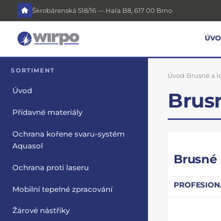
Škrobárenská 518/16 — Hala B8, 617 00 Brno
ÚV
SORTIMENT
Úvod
›
Brusné a l
Úvod
Brusn
Přídavné materiály
Ochrana kořene svaru-systém
Aquasol
Brusné 
Ochrana proti laseru
PROFESION
Mobilní tepelné zpracování
Žárové nástřiky