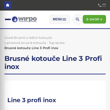
E-SHOP
→
MENU
Úvod
›
Brusné a leštící kotouče
›
Lamelové brusné kotouče - Top series
›
Brusné kotouče Line 3 Profi inox
Brusné kotouče Line 3 Profi
inox
Line 3 profi inox