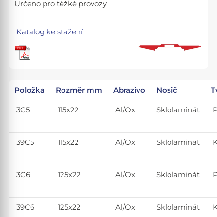
Určeno pro těžké provozy
Katalog ke stažení
Položka
Rozměr mm
Abrazivo
Nosič
T
3C5
115x22
Al/Ox
Sklolaminát
P
39C5
115x22
Al/Ox
Sklolaminát
K
3C6
125x22
Al/Ox
Sklolaminát
P
39C6
125x22
Al/Ox
Sklolaminát
K