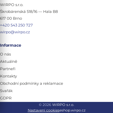
WIRPO s.r.o.
Škrobárenská 518/16 — Hala B8
617 00 Brno
+420 543 250 727
wirpo@wirpo.cz
Informace
O nás
Aktuálně
Partneři
Kontakty
Obchodní podmínky a reklamace
Svařák
GDPR
© 2026
WIRPO s.r.o.
Nastavení cookies
eshop.wirpo.cz