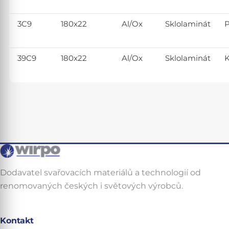
3C9
180x22
Al/Ox
Sklolaminát
P
39C9
180x22
Al/Ox
Sklolaminát
K
Dodavatel svařovacích materiálů a technologií od
renomovaných českých i světových výrobců.
Kontakt