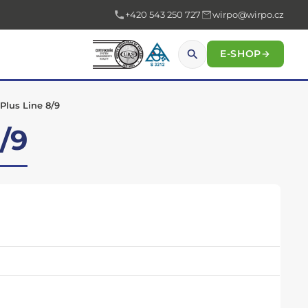
+420 543 250 727
wirpo@wirpo.cz
E-SHOP
→
Plus Line 8/9
/9