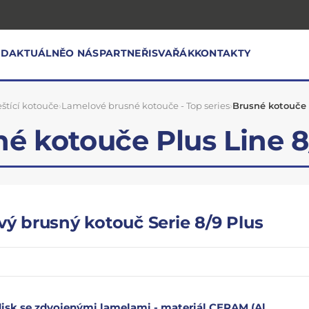
OD
AKTUÁLNĚ
O NÁS
PARTNEŘI
SVAŘÁK
KONTAKTY
eštící kotouče
›
Lamelové brusné kotouče - Top series
›
Brusné kotouče 
é kotouče Plus Line 8
ý brusný kotouč Serie 8/9 Plus
disk se zdvojenými lamelami - materiál CERAM (Al.