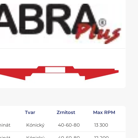
Tvar
Zrnitost
Max RPM
minát
Kónický
40-60-80
13 300