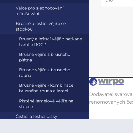
916
Válce pro sjednocování
a finišování
Brusné a leštící vějíře se
stopkou
Brusný a leštící vějíř z netkané
textilie RGCP
Brusné vějíře z brusného
plátna
Brusné vějíře z brusného
rouna
Brusné vějíře - kombinace
brusného rouna a lamel
Dodavatel svařovac
Plstěné lamelové vějíře na
renomovaných čes
stopce
Čistící a leštící disky
z netkaného nylonu
Kotouče z netkaného