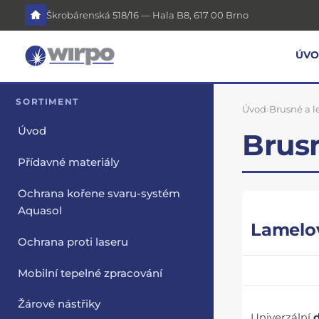
Škrobárenská 518/16 — Hala B8, 617 00 Brno
ÚV
SORTIMENT
Úvod
›
Brusné a l
Úvod
Brusn
Přídavné materiály
Ochrana kořene svaru-systém
Aquasol
Lamelov
Ochrana proti laseru
Mobilní tepelné zpracování
Žárové nástřiky
Univerzální