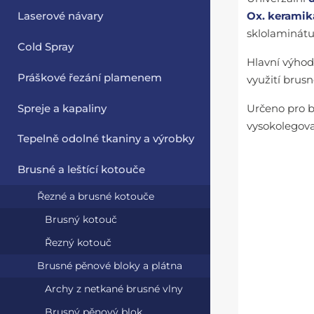
Laserové návary
Ox. keramika
sklolaminátu
Cold Spray
Hlavní výhod
Práškové řezání plamenem
využití brus
Spreje a kapaliny
Určeno pro br
vysokolegova
Tepelně odolné tkaniny a výrobky
Brusné a leštící kotouče
Řezné a brusné kotouče
Brusný kotouč
Řezný kotouč
Brusné pěnové bloky a plátna
Archy z netkané brusné vlny
Brusný pěnový blok