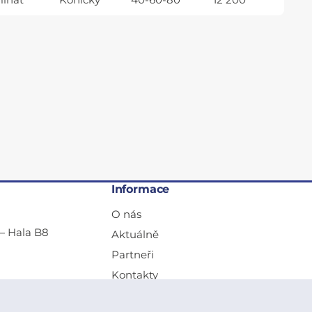
minát
Kónický
40-60-80
12 200
Informace
O nás
— Hala B8
Aktuálně
Partneři
Kontakty
Obchodní podmínky a reklamace