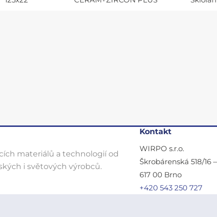
125x22
CERAM+ZIRCON PLUS
Sklola
Kontakt
WIRPO s.r.o.
ích materiálů a technologií od
Škrobárenská 518/16 
kých i světových výrobců.
617 00 Brno
+420 543 250 727
wirpo@wirpo.cz