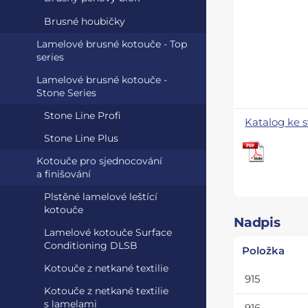
Brusné houbičky
Lamelové brusné kotouče - Top
series
Lamelové brusné kotouče -
Stone Series
Stone Line Profi
Katalog ke s
Stone Line Plus
Kotouče pro sjednocování
a finišování
Plstěné lamelové leštící
kotouče
Nadpis
Lamelové kotouče Surface
Conditioning DLSB
Položka
Kotouče z netkané textilie
915
Kotouče z netkané textilie
s lamelami