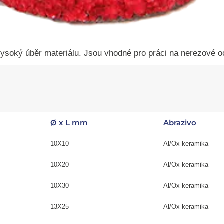
ysoký úběr materiálu.
Jsou vhodné pro práci na nerezové oce
Ø x L mm
Abrazivo
10X10
Al/Ox
keramika
10X20
Al
/Ox
keramika
10X30
Al
/Ox
keramika
13X25
Al
/Ox
keramika