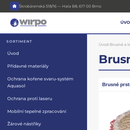
Škrobárenská 518/16 — Hala B8, 617 00 Brno
ÚV
SORTIMENT
Úvod
›
Brusné a l
Úvod
Brusn
Přídavné materiály
Ochrana kořene svaru-systém
Brusné prst
Aquasol
Ochrana proti laseru
Mobilní tepelné zpracování
Žárové nástřiky