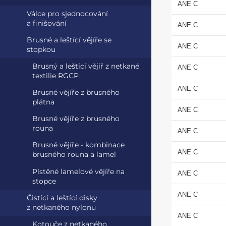
ANE C
Válce pro sjednocování
a finišování
ANE C
Brusné a leštící vějíře se
ANE C
stopkou
Brusný a leštící vějíř z netkané
ANE C
textilie RGCP
ANE C
Brusné vějíře z brusného
plátna
ANE C
Brusné vějíře z brusného
rouna
ANE C
Brusné vějíře - kombinace
ANE C
brusného rouna a lamel
Plstěné lamelové vějíře na
ANE C
stopce
ANE C
Čistící a leštící disky
z netkaného nylonu
ANE C
Kotouče z netkaného