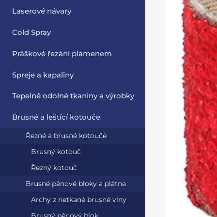
Laserové návary
Cold Spray
Práškové řezání plamenem
Spreje a kapaliny
Tepelně odolné tkaniny a výrobky
Brusné a leštící kotouče
Řezné a brusné kotouče
Brusný kotouč
Řezný kotouč
Brusné pěnové bloky a plátna
Archy z netkané brusné vlny
Brusný pěnový blok