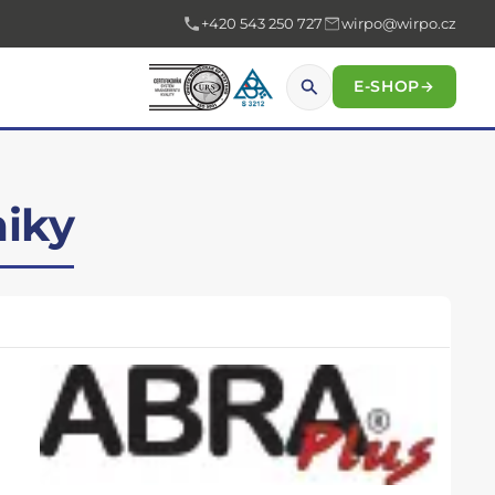
+420 543 250 727
wirpo@wirpo.cz
E-SHOP
→
miky