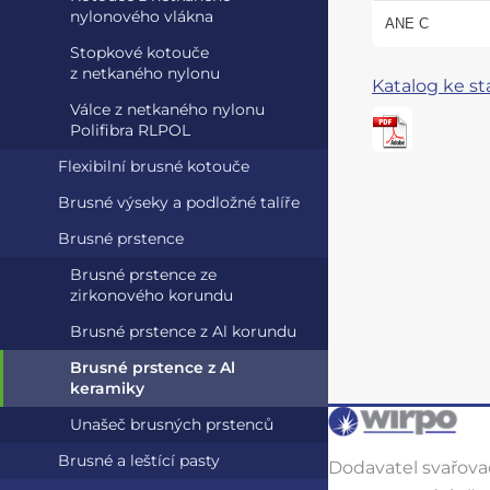
nylonového vlákna
ANE C
Stopkové kotouče
z netkaného nylonu
Katalog ke st
Válce z netkaného nylonu
Polifibra RLPOL
Flexibilní brusné kotouče
Brusné výseky a podložné talíře
Brusné prstence
Brusné prstence ze
zirkonového korundu
Brusné prstence z Al korundu
Brusné prstence z Al
keramiky
Unašeč brusných prstenců
Brusné a leštící pasty
Dodavatel svařovac