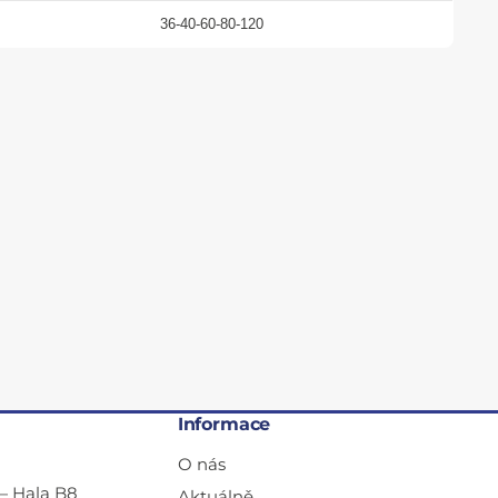
36-40-60-80-120
Informace
O nás
— Hala B8
Aktuálně