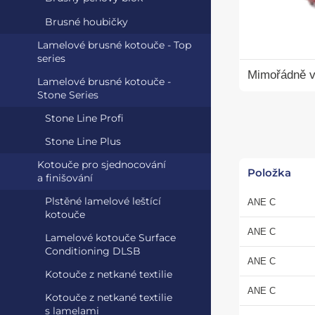
Brusné houbičky
Lamelové brusné kotouče - Top
series
Mimořádně v
Lamelové brusné kotouče -
Stone Series
Stone Line Profi
Stone Line Plus
Kotouče pro sjednocování
Položka
a finišování
Plstěné lamelové leštící
ANE C
kotouče
ANE C
Lamelové kotouče Surface
Conditioning DLSB
ANE C
Kotouče z netkané textilie
ANE C
Kotouče z netkané textilie
s lamelami