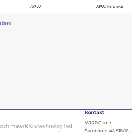
75X30
Al
/Ox
keramika
ažení
Kontakt
WIRPO s.r.o.
ích materiálů a technologií od
Škrobárenská 518/16 