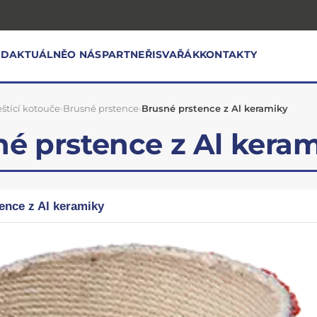
OD
AKTUÁLNĚ
O NÁS
PARTNEŘI
SVAŘÁK
KONTAKTY
eštící kotouče
›
Brusné prstence
›
Brusné prstence z Al keramiky
é prstence z Al kera
ence z Al keramiky