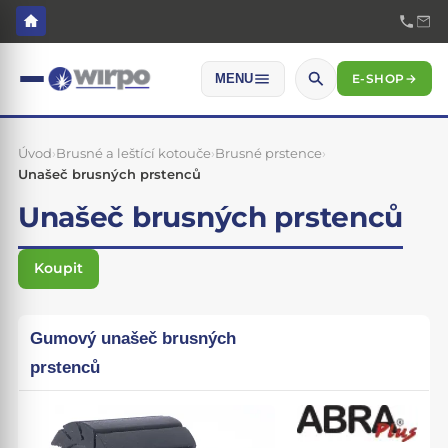
E-SHOP
→
MENU
Úvod
›
Brusné a leštící kotouče
›
Brusné prstence
›
Unašeč brusných prstenců
Unašeč brusných prstenců
Koupit
Gumový unašeč brusných
prstenců