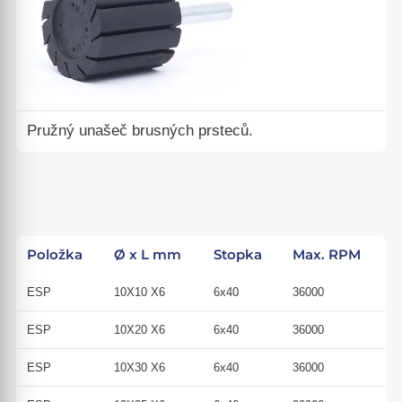
Pružný unašeč brusných prsteců.
Položka
Ø x L mm
Stopka
Max. RPM
ESP
10X10 X6
6x40
36000
ESP
10X20 X6
6x40
36000
ESP
10X30 X6
6x40
36000