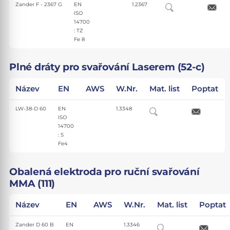
Zander F - 2367 G
EN
1.2367
ISO
14700
: TZ
Fe 8
Plné dráty pro svařování Laserem (52-c)
Název
EN
AWS
W.Nr.
Mat. list
Poptat
LW-38-D 60
EN
1.3348
ISO
14700
: S
Fe4
Obalená elektroda pro ruční svařování
MMA (111)
Název
EN
AWS
W.Nr.
Mat. list
Poptat
Zander D 60 B
EN
1.3346