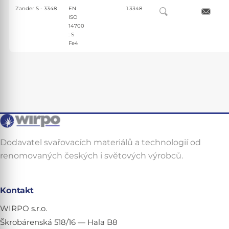
Zander S - 3348
EN
1.3348
ISO
14700
: S
Fe4
Dodavatel svařovacích materiálů a technologií od
renomovaných českých i světových výrobců.
Kontakt
WIRPO s.r.o.
Škrobárenská 518/16 — Hala B8