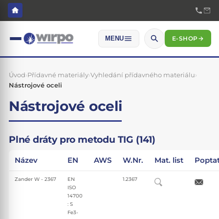
E-SHOP
→
MENU
Úvod
›
Přídavné materiály
›
Vyhledání přídavného materiálu
›
Nástrojové oceli
Nástrojové oceli
Plné dráty pro metodu TIG (141)
Název
EN
AWS
W.Nr.
Mat. list
Popta
Zander W - 2367
EN
1.2367
ISO
14700
: S
Fe3-