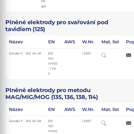
50-
gst
Plněné elektrody pro svařování pod
tavidlem (125)
Název
EN
AWS
W.Nr.
Mat. list
Pop
Zander F - WZ 45 UP
EN
1.2567
ISO
14700
: T Fe
3
Plněné elektrody pro metodu
MAG/MIG/MOG (135, 136, 138, 114)
Název
EN
AWS
W.Nr.
Mat. list
Pop
Zander F - WZ 45 OA
EN
1.2567
ISO
14700