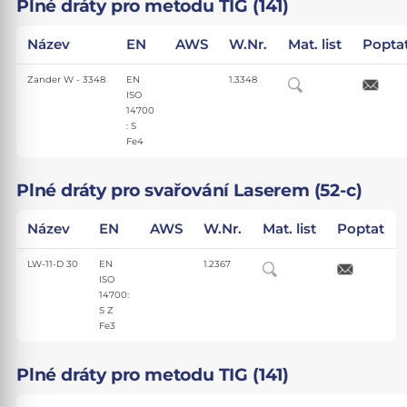
Plné dráty pro metodu TIG (141)
Název
EN
AWS
W.Nr.
Mat. list
Popta
Zander W - 3348
EN
1.3348
ISO
14700
: S
Fe4
Plné dráty pro svařování Laserem (52-c)
Název
EN
AWS
W.Nr.
Mat. list
Poptat
LW-11-D 30
EN
1.2367
ISO
14700:
S Z
Fe3
Plné dráty pro metodu TIG (141)