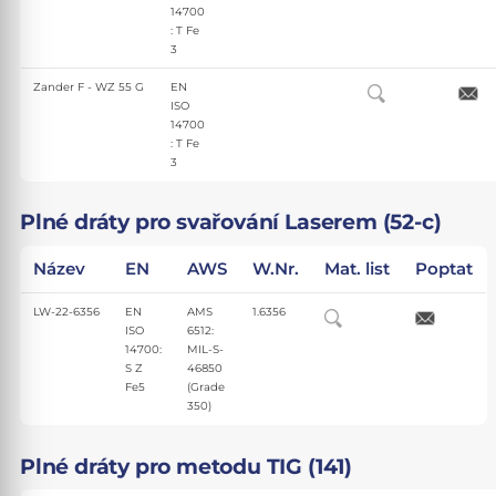
14700
: T Fe
3
Zander F - WZ 55 G
EN
ISO
14700
: T Fe
3
Plné dráty pro svařování Laserem (52-c)
Název
EN
AWS
W.Nr.
Mat. list
Poptat
LW-22-6356
EN
AMS
1.6356
ISO
6512:
14700:
MIL-S-
S Z
46850
Fe5
(Grade
350)
Plné dráty pro metodu TIG (141)