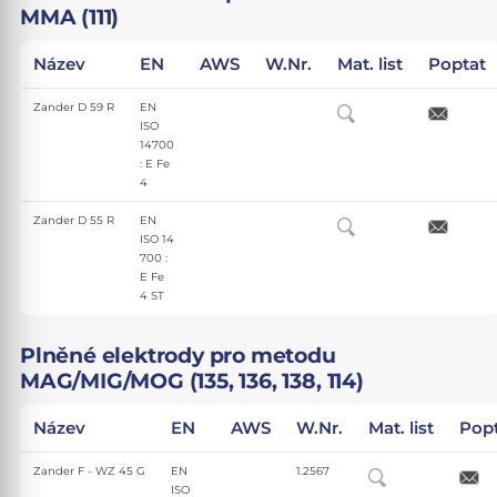
MMA (111)
Název
EN
AWS
W.Nr.
Mat. list
Poptat
Zander D 59 R
EN
ISO
14700
: E Fe
4
Zander D 55 R
EN
ISO 14
700 :
E Fe
4 ST
Plněné elektrody pro metodu
MAG/MIG/MOG (135, 136, 138, 114)
Název
EN
AWS
W.Nr.
Mat. list
Pop
Zander F - WZ 45 G
EN
1.2567
ISO