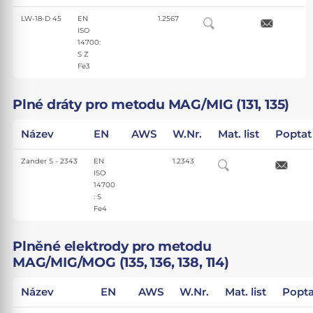
LW-18-D 45
EN
1.2567
ISO
14700:
S Z
Fe3
Plné dráty pro metodu MAG/MIG (131, 135)
Název
EN
AWS
W.Nr.
Mat. list
Poptat
Zander S - 2343
EN
1.2343
ISO
14700
: S
Fe4
Plněné elektrody pro metodu
MAG/MIG/MOG (135, 136, 138, 114)
Název
EN
AWS
W.Nr.
Mat. list
Popta