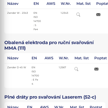
Název
EN
AWS
W.Nr.
Mat. list
Popta
Zander W - 2343
EN
1.2343
ISO
14700
: S
Fe4
Obalená elektroda pro ruční svařování
MMA (111)
Název
EN
AWS
W.Nr.
Mat. list
Poptat
Zander D 45 W
EN
1.2567
ISO
14700
: E Fe
4
Plné dráty pro svařování Laserem (52-c)
Název
EN
AWS
W.Nr.
Mat. list
Poptat