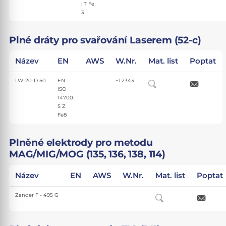
: T Fe
3
Plné dráty pro svařování Laserem (52-c)
Název
EN
AWS
W.Nr.
Mat. list
Poptat
LW-20-D 50
EN
~1.2343
ISO
14700:
S Z
Fe8
Plněné elektrody pro metodu
MAG/MIG/MOG (135, 136, 138, 114)
Název
EN
AWS
W.Nr.
Mat. list
Poptat
Zander F - 495 G