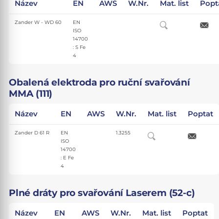
Název
EN
AWS
W.Nr.
Mat. list
Popt
Zander W - WD 60
EN
ISO
14700
: S Fe
4
Obalená elektroda pro ruční svařování
MMA (111)
Název
EN
AWS
W.Nr.
Mat. list
Poptat
Zander D 61 R
EN
1.3255
ISO
14700
: E Fe
4
Plné dráty pro svařování Laserem (52-c)
Název
EN
AWS
W.Nr.
Mat. list
Poptat