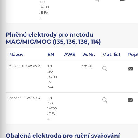
ISO
14700
: E Fe
4
Plněné elektrody pro metodu
MAG/MIG/MOG (135, 136, 138, 114)
Název
EN
AWS
W.Nr.
Mat. list
Pop
Zander F - WZ 60 G
EN
1.3348
ISO
14700
: S
Fe4
Zander F - WZ 59 G
EN
ISO
14700
: T Fe
4
Obalená elektroda pro ruční svařování