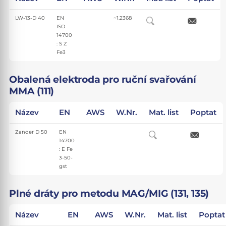
LW-13-D 40
EN
~1.2368
ISO
14700
: S Z
Fe3
Obalená elektroda pro ruční svařování
MMA (111)
Název
EN
AWS
W.Nr.
Mat. list
Poptat
Zander D 50
EN
14700
: E Fe
3-50-
gst
Plné dráty pro metodu MAG/MIG (131, 135)
Název
EN
AWS
W.Nr.
Mat. list
Poptat