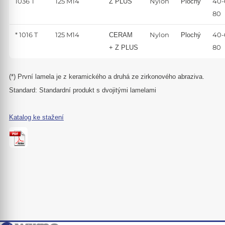
1036 T
125 M14
Nylon
40-
Z PLUS
Plochý
80
* 1016 T
125 M14
Nylon
40-
CERAM
Plochý
80
+ Z PLUS
(*)
První lamela je z keramického a druhá ze zirkonového abraziva.
Standard:
Standardní produkt s dvojitými lamelami
Katalog ke stažení