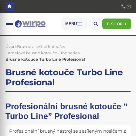
E-SHOP
→
MENU
Úvod
›
Brusné a leštící kotouče
›
Lamelové brusné kotouče - Top series
›
Brusné kotouče Turbo Line Profesional
Brusné kotouče Turbo Line
Profesional
Profesionální brusné kotouče ”
Turbo
Line” Profesional
Profesionální brusný nástroj se zesíleným nosičem z