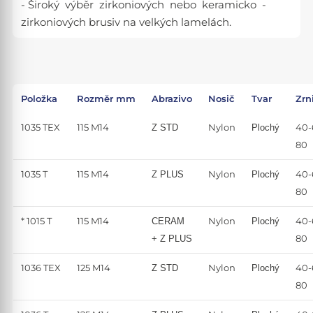
- Široký výběr zirkoniových nebo keramicko -
zirkoniových brusiv na velkých lamelách.
Položka
Rozměr mm
Abrazivo
Nosič
Tvar
Zrn
1035 TEX
115 M14
Nylon
40-
Z STD
Plochý
80
1035 T
115 M14
Nylon
40-
Z PLUS
Plochý
80
* 1015 T
115 M14
Nylon
40-
CERAM
Plochý
80
+ Z PLUS
1036 TEX
125 M14
Nylon
40-
Z STD
Plochý
80