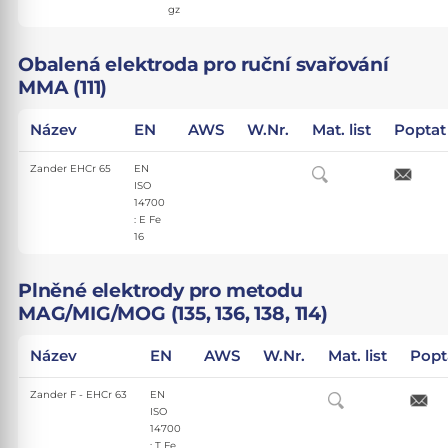
gz
Obalená elektroda pro ruční svařování
MMA (111)
Název
EN
AWS
W.Nr.
Mat. list
Poptat
Zander EHCr 65
EN
ISO
14700
: E Fe
16
Plněné elektrody pro metodu
MAG/MIG/MOG (135, 136, 138, 114)
Název
EN
AWS
W.Nr.
Mat. list
Popt
Zander F - EHCr 63
EN
ISO
14700
: T Fe