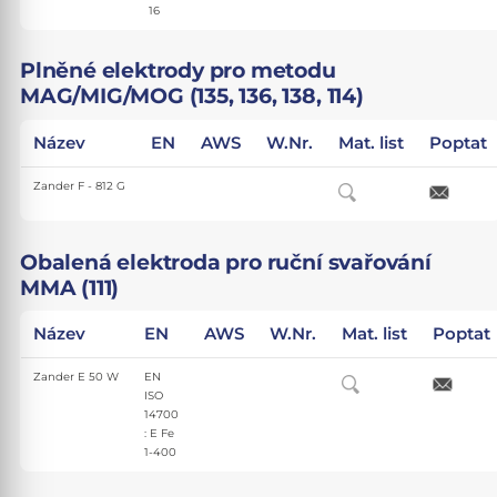
16
Plněné elektrody pro metodu
MAG/MIG/MOG (135, 136, 138, 114)
Název
EN
AWS
W.Nr.
Mat. list
Poptat
Zander F - 812 G
Obalená elektroda pro ruční svařování
MMA (111)
Název
EN
AWS
W.Nr.
Mat. list
Poptat
Zander E 50 W
EN
ISO
14700
: E Fe
1-400