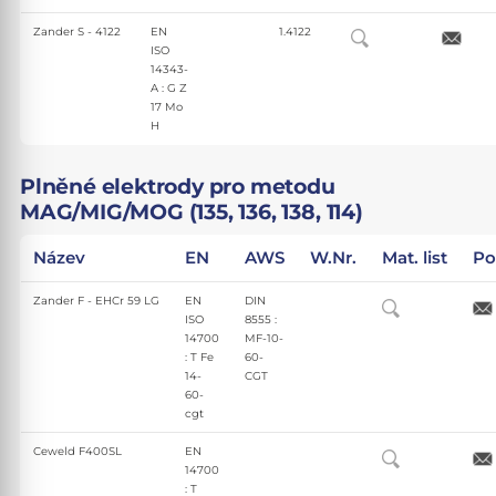
Zander S - 4122
EN
1.4122
ISO
14343-
A : G Z
17 Mo
H
Plněné elektrody pro metodu
MAG/MIG/MOG (135, 136, 138, 114)
Název
EN
AWS
W.Nr.
Mat. list
Po
Zander F - EHCr 59 LG
EN
DIN
ISO
8555 :
14700
MF-10-
: T Fe
60-
14-
CGT
60-
cgt
Ceweld F400SL
EN
14700
: T