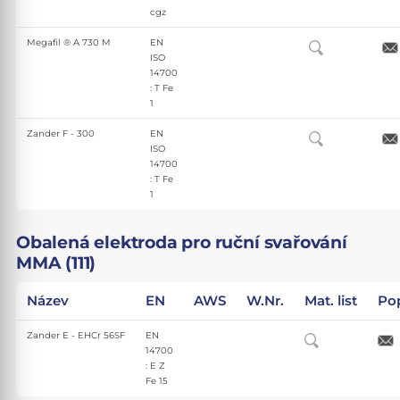
cgz
Megafil ® A 730 M
EN
ISO
14700
: T Fe
1
Zander F - 300
EN
ISO
14700
: T Fe
1
Obalená elektroda pro ruční svařování
MMA (111)
Název
EN
AWS
W.Nr.
Mat. list
Po
Zander E - EHCr 56SF
EN
14700
: E Z
Fe 15