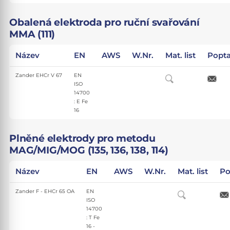
Obalená elektroda pro ruční svařování
MMA (111)
Název
EN
AWS
W.Nr.
Mat. list
Popta
Zander EHCr V 67
EN
ISO
14700
: E Fe
16
Plněné elektrody pro metodu
MAG/MIG/MOG (135, 136, 138, 114)
Název
EN
AWS
W.Nr.
Mat. list
Po
Zander F - EHCr 65 OA
EN
ISO
14700
: T Fe
16 -