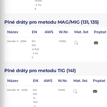
14700
: E Fe
9
Plné dráty pro metodu MAG/MIG (131, 135)
Název
EN
AWS
W.Nr.
Mat. list
Poptat
Zander S - 6356
EN
1.6356
ISO
14700
: S Fe
5
Plné dráty pro metodu TIG (141)
Název
EN
AWS
W.Nr.
Mat. list
Poptat
Zander W - 6356
EN
1.6356
ISO
14
700
: S