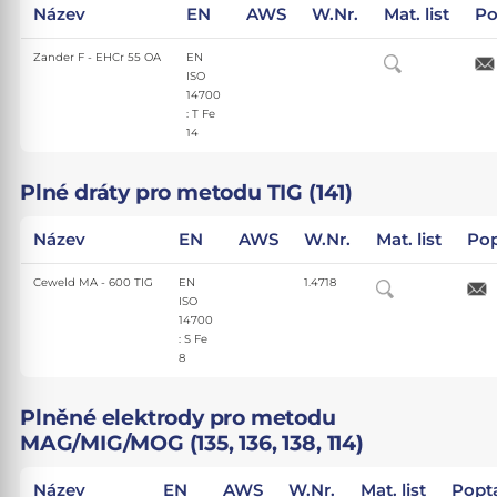
Název
EN
AWS
W.Nr.
Mat. list
Po
Zander F - EHCr 55 OA
EN
ISO
14700
: T Fe
14
Plné dráty pro metodu TIG (141)
Název
EN
AWS
W.Nr.
Mat. list
Pop
Ceweld MA - 600 TIG
EN
1.4718
ISO
14700
: S Fe
8
Plněné elektrody pro metodu
MAG/MIG/MOG (135, 136, 138, 114)
Název
EN
AWS
W.Nr.
Mat. list
Popt