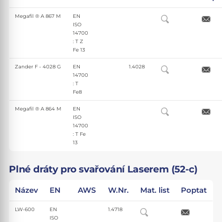
Megafil ® A 867 M
EN
ISO
14700
: T Z
Fe 13
Zander F - 4028 G
EN
1.4028
14700
: T
Fe8
Megafil ® A 864 M
EN
ISO
14700
: T Fe
13
Plné dráty pro svařování Laserem (52-c)
Název
EN
AWS
W.Nr.
Mat. list
Poptat
LW-600
EN
1.4718
ISO