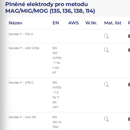
Plněné elektrody pro metodu
MAG/MIG/MOG (135, 136, 138, 114)
Název
EN
AWS
W.Nr.
Mat. list
Zander F - 725 G
Zander F - 450 G/OA
EN
ISO
14700
: T Fe
1-45-
PT
Zander F - 476 G
EN
14700
: T Z
Fe 7-
50-
CPT
Zander F - 240 OA
EN
ISO 14
700 :