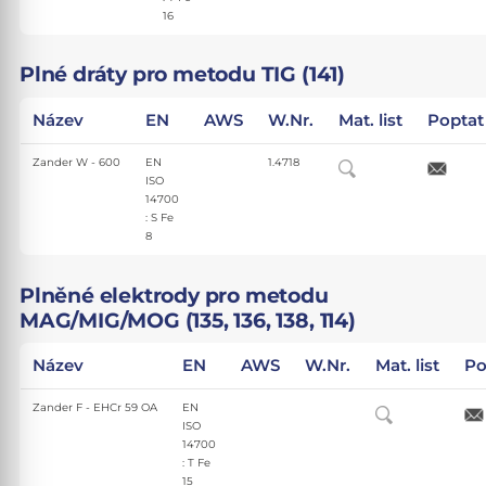
16
Plné dráty pro metodu TIG (141)
Název
EN
AWS
W.Nr.
Mat. list
Poptat
Zander W - 600
EN
1.4718
ISO
14700
: S Fe
8
Plněné elektrody pro metodu
MAG/MIG/MOG (135, 136, 138, 114)
Název
EN
AWS
W.Nr.
Mat. list
Po
Zander F - EHCr 59 OA
EN
ISO
14700
: T Fe
15