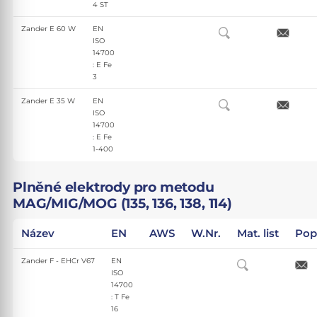
4 ST
Zander E 60 W
EN
ISO
14700
: E Fe
3
Zander E 35 W
EN
ISO
14700
: E Fe
1-400
Plněné elektrody pro metodu
MAG/MIG/MOG (135, 136, 138, 114)
Název
EN
AWS
W.Nr.
Mat. list
Pop
Zander F - EHCr V67
EN
ISO
14700
: T Fe
16