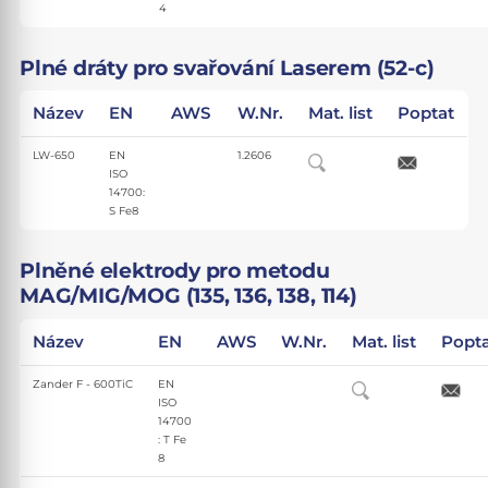
4
Plné dráty pro svařování Laserem (52-c)
Název
EN
AWS
W.Nr.
Mat. list
Poptat
LW-650
EN
1.2606
ISO
14700:
S Fe8
Plněné elektrody pro metodu
MAG/MIG/MOG (135, 136, 138, 114)
Název
EN
AWS
W.Nr.
Mat. list
Popt
Zander F - 600TiC
EN
ISO
14700
: T Fe
8