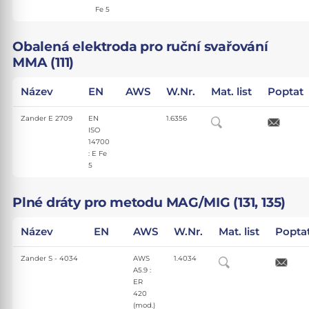
Fe 5
Obalená elektroda pro ruční svařování
MMA (111)
Název
EN
AWS
W.Nr.
Mat. list
Poptat
Zander E 2709
EN
1.6356
ISO
14700
: E Fe
5
Plné dráty pro metodu MAG/MIG (131, 135)
Název
EN
AWS
W.Nr.
Mat. list
Popta
Zander S - 4034
AWS
1.4034
A5.9 :
ER
420
(mod.)