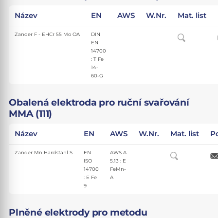
Název
EN
AWS
W.Nr.
Mat. list
Zander F - EHCr 55 Mo OA
DIN
EN
14700
: T Fe
14-
60-G
Obalená elektroda pro ruční svařování
MMA (111)
Název
EN
AWS
W.Nr.
Mat. list
P
Zander Mn Hardstahl S
EN
AWS A
ISO
5.13 : E
14700
FeMn-
: E Fe
A
9
Plněné elektrody pro metodu