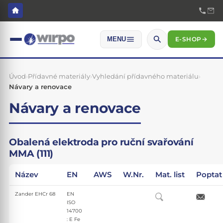
E-SHOP
→
MENU
Úvod
›
Přídavné materiály
›
Vyhledání přídavného materiálu
›
Návary a renovace
Návary a renovace
Obalená elektroda pro ruční svařování
MMA (111)
Název
EN
AWS
W.Nr.
Mat. list
Poptat
Zander EHCr 68
EN
ISO
14700
: E Fe