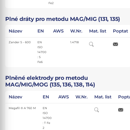
Fe2
Plné dráty pro metodu MAG/MIG (131, 135)
Název
EN
AWS
W.Nr.
Mat. list
Poptat
Zander S - 600
EN
1.4718
ISO
14700
: S
Fe6
Plněné elektrody pro metodu
MAG/MIG/MOG (135, 136, 138, 114)
Název
EN
AWS
W.Nr.
Mat. list
Popt
Megafil ® A 760 M
EN
ISO
14700
: T Fe
2