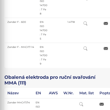
ISO
14700
: T Fe
8
Zander F - 600
EN
1.4718
ISO
14700
: T Fe
5
Zander F - MnCr17-14
EN
ISO
14700
: T Fe
9
Obalená elektroda pro ruční svařování
MMA (111)
Název
EN
AWS
W.Nr.
Mat. list
Popt
Zander MnCr17/14
EN
ISO