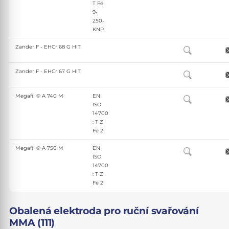
T Fe
9-
250-
KNP
Zander F - EHCr 68 G HIT
Zander F - EHCr 67 G HIT
Megafil ® A 740 M
EN
ISO
14700
: T Z
Fe 2
Megafil ® A 750 M
EN
ISO
14700
: T Z
Fe 2
Obalená elektroda pro ruční svařování
MMA (111)