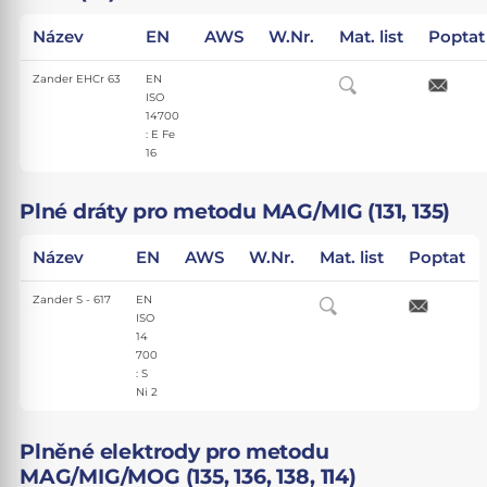
Název
EN
AWS
W.Nr.
Mat. list
Poptat
Zander EHCr 63
EN
ISO
14700
: E Fe
16
Plné dráty pro metodu MAG/MIG (131, 135)
Název
EN
AWS
W.Nr.
Mat. list
Poptat
Zander S - 617
EN
ISO
14
700
: S
Ni 2
Plněné elektrody pro metodu
MAG/MIG/MOG (135, 136, 138, 114)