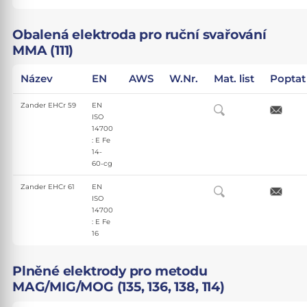
Obalená elektroda pro ruční svařování
MMA (111)
Název
EN
AWS
W.Nr.
Mat. list
Poptat
Zander EHCr 59
EN
ISO
14700
: E Fe
14-
60-cg
Zander EHCr 61
EN
ISO
14700
: E Fe
16
Plněné elektrody pro metodu
MAG/MIG/MOG (135, 136, 138, 114)