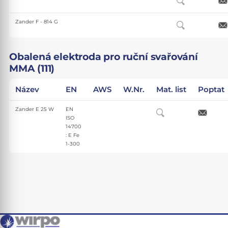
Zander F - 814 G
Obalená elektroda pro ruční svařování
MMA (111)
Název
EN
AWS
W.Nr.
Mat. list
Poptat
Zander E 25 W
EN
ISO
14700
: E Fe
1-300