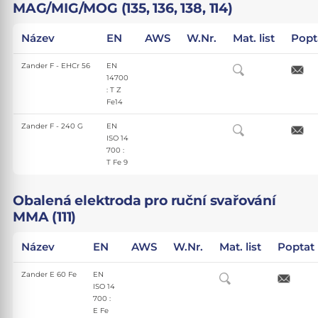
MAG/MIG/MOG (135, 136, 138, 114)
Název
EN
AWS
W.Nr.
Mat. list
Popt
Zander F - EHCr 56
EN
14700
: T Z
Fe14
Zander F - 240 G
EN
ISO 14
700 :
T Fe 9
Obalená elektroda pro ruční svařování
MMA (111)
Název
EN
AWS
W.Nr.
Mat. list
Poptat
Zander E 60 Fe
EN
ISO 14
700 :
E Fe