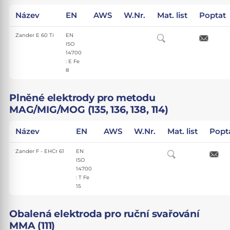
Název
EN
AWS
W.Nr.
Mat. list
Poptat
Zander E 60 Ti
EN
ISO
14700
: E Fe
8
Plněné elektrody pro metodu
MAG/MIG/MOG (135, 136, 138, 114)
Název
EN
AWS
W.Nr.
Mat. list
Popt
Zander F - EHCr 61
EN
ISO
14700
: T Fe
15
Obalená elektroda pro ruční svařování
MMA (111)