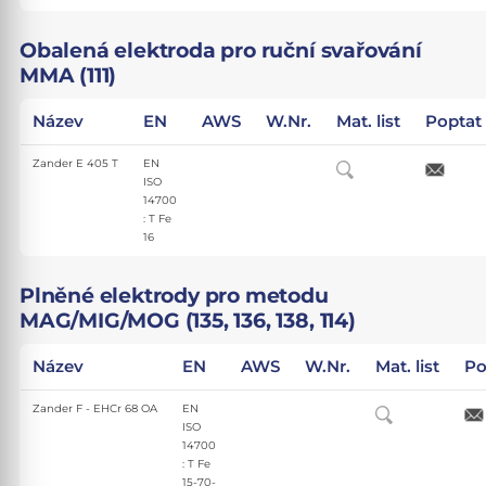
Obalená elektroda pro ruční svařování
MMA (111)
Název
EN
AWS
W.Nr.
Mat. list
Poptat
Zander E 405 T
EN
ISO
14700
: T Fe
16
Plněné elektrody pro metodu
MAG/MIG/MOG (135, 136, 138, 114)
Název
EN
AWS
W.Nr.
Mat. list
Po
Zander F - EHCr 68 OA
EN
ISO
14700
: T Fe
15-70-