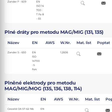
Zander F - 609
EN
ISO 14
700 :
T Fe 8
- 55
Plné dráty pro metodu MAG/MIG (131, 135)
Název
EN
AWS
W.Nr.
Mat. list
Poptat
Zander S - 650
EN
1.2606
ISO
14700
: S
Fe4
Plněné elektrody pro metodu
MAG/MIG/MOG (135, 136, 138, 114)
Název
EN
AWS
W.Nr.
Mat. list
Po
Ceweld OA 57-62 Nb
EN