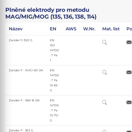
Plněné elektrody pro metodu
MAG/MIG/MOG (135, 136, 138, 114)
Název
EN
AWS
W.Nr.
Mat. list
Po
Zander F-350 G
EN
ISO
14700
: T Fe
1
Zander F - EHCr 60 OA
EN
14700
: T Fe
15-65-
G
Zander F - 660 B OA
EN
14700
: T Fe
13-70-
G
Zander F - 813 G