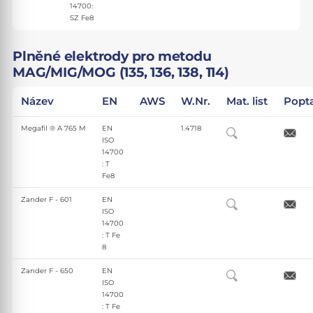
14700:
SZ Fe8
Plněné elektrody pro metodu
MAG/MIG/MOG (135, 136, 138, 114)
Název
EN
AWS
W.Nr.
Mat. list
Popt
Megafil ® A 765 M
EN
1.4718
ISO
14700
: T
Fe8
Zander F - 601
EN
ISO
14700
: T Fe
8
Zander F - 650
EN
ISO
14700
: T Fe